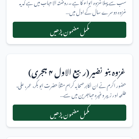
سب سے پہلا غزوہ ابواء کا ہے ۔روضتہ الا حباب میں ہے کہ یہ
غزوہ دوسرے سال کے اول میں…
مکمل مضمون پڑھیں
غزوہ بنو نضیر (ربیع الاول ۴ ہجری)
حضور اکرم نے ان اکابر صحابہ کرام مثلاً حضرت ابو بکر، عمر، علی،
طلحہ اور زبیر وغیرہ مہاجرین میں سے…
مکمل مضمون پڑھیں