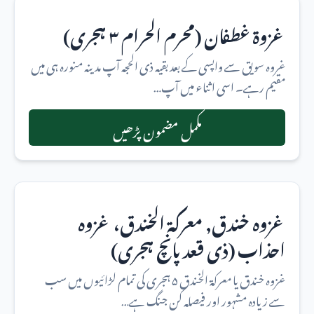
غزوة غطفان (محرم الحرام ۳ ہجری)
غروہ سویق سے واپسی کے بعد بقیہ ذی الحجہ آپ مدینہ منورہ ہی میں
مقیم رہے۔ اسی اثناء میں آپ…
مکمل مضمون پڑھیں
غزوہ خندق, معركة الخندق، غزوہ
احذاب (ذی قعد پانچ ہجری)
غزوہ خندق یا معركة الخندق ۵ ہجری کی تمام لڑائیوں میں سب
سے زیادہ مشہور اور فیصلہ کن جنگ ہے…