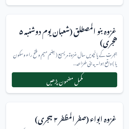
غزوہ بنو المصطلق (شعبان یوم دوشنبه ۵
هجری)
ہجرت کے پانچویں سال غزوۃ مریسیع ( بضم میم و فتح راء وسکون
یا ) واقع ہوا۔ یہ بنی خزاعہ…
مکمل مضمون پڑھیں
غزوہ ابواء (صفر المظفر ۲ ہجری)