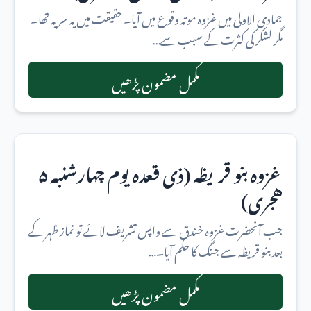
جمادی الاولی میں غزوہ موتہ وقوع میں آیا۔ حقیقت میں یہ سریہ تھا۔
مگر لشکر کی کثرت کے سبب سے…
مکمل مضمون پڑھیں
غزوہ بنو قریظه (ذی قعدہ یوم چهارشنبه ۵
هجری)
جب آنحضرت غزوہ خندق سے واپس تشریف لائے تو نماز ظہر کے
بعد بنو قریظه سے جنگ کا حکم آیا۔…
مکمل مضمون پڑھیں