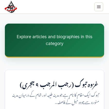
Explore articles and biographies in this
category
غزوہ تبوک (رجب المرجب ۹ ہجری)
تبوک ایک مقام کا نام ہے جو مدینہ طیبہ اور شام کے درمیان مدینہ
منورہ سے چودہ میل کے فاصلہ…