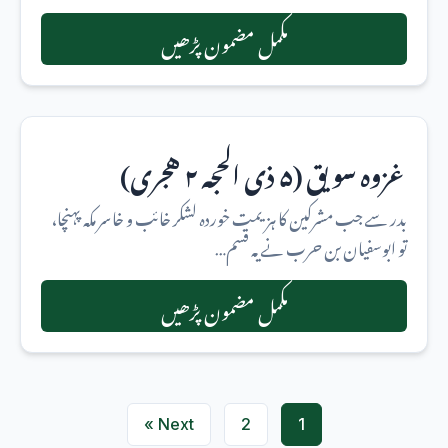
مکمل مضمون پڑھیں
غزوہ سویق (۵ ذی الحجہ ۲ هجری)
بدر سے جب مشرکین کا ہزیمت خوردہ لشکر خائب و خاسر مکہ پہنچا،
تو ابوسفیان بن حرب نے یہ قسم…
مکمل مضمون پڑھیں
Next »
2
1