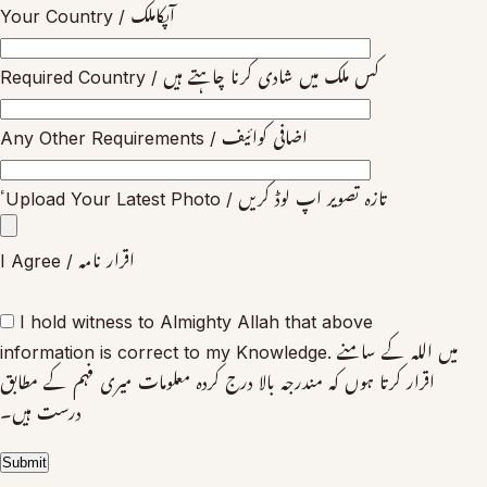
Your Country / آپکاملک
Required Country / کس ملک میں شادی کرنا چاہتے ہیں
Any Other Requirements / اضافی کوائیف
ٴUpload Your Latest Photo / تازہ تصویر اپ لوڈ کریں
I Agree / اقرار نامہ
I hold witness to Almighty Allah that above
information is correct to my Knowledge. میں اللہ کے سامنے
اقرار کرتا ہوں کہ مندرجہ بالا درج کردہ معلومات میری فہم کے مطابق
درست ہیں۔