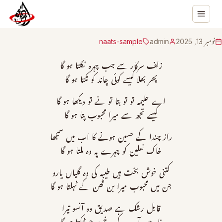
نومبر 13, 2025
admin
naats-sample
زلف سرکار سے جب چہرہ نکلتا ہو گا
پھر بھلا کیسے کوئی چاند کو تکتا ہو گا
اے حلیمہ تو تو بتا تو نے تو دیکھا ہو گا
کیسے تجھ سے میرا محبوب پتا ہو گا
راز چندا کے حسین ہونے کا اب میں سمجھا
خاک نعلین کو چہرے پہ وہ ملتا ہو گا
کتنی خوش بخت ہیں طیبہ کی وہ گلیاں یارو
جن میں محبوب میرا بن ٹھن کے ٹہلتا ہو گا
قابل رشک ہے صدیق وہ آنسو تیرا