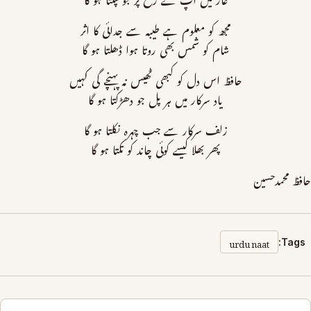
غار میں آپ کے رخ پر جو ٹپکتا ہو گا
مجھ کو معلوم ہے طیبہ سے جدائی کا اثر
شام کو شمس بھی روتا ہوا ڈھلتا ہو گا
حافظ اس دل کو کبھی ٹھیس نہ پہنچے گی کہیں
یاد سرکار میں ہر پل جو دھڑکتا ہو گا
زلف سرکار سے جب چہرہ نکلتا ہو گا
پھر بھلا کیسے کوئی چاند کو تکتا ہو گا
حافظ محمدحسین
urdu naat
Tags: