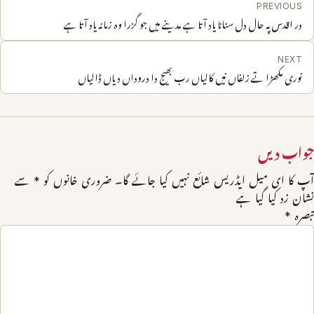
PREVIOUS
در اقدس پہ حال دل سنانا یاد آتا ہے مدینے میں جو گزرا وہ زمانہ یاد آتا ہے
NEXT
نوری مکھڑا تے زلفاں نیں کالیاں رب بھیج دا دروداں دیاں ڈالیاں
جواب دیں
آپ کا ای میل ایڈریس شائع نہیں کیا جائے گا۔
ضروری خانوں کو
*
سے
نشان زد کیا گیا ہے
تبصرہ
*