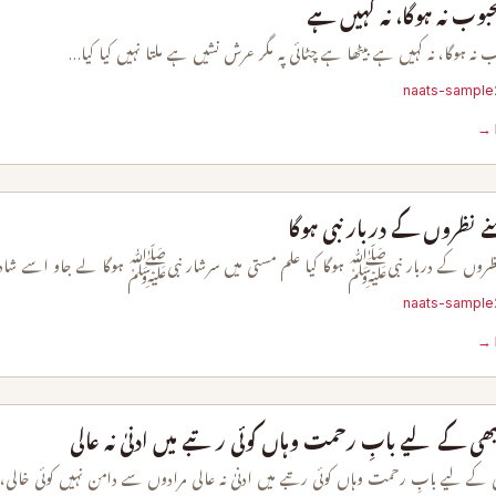
محبوب نہ ہوگا، نہ کہیں ہے
وب نہ ہوگا، نہ کہیں ہے بیٹھا ہے چٹائی پہ مگر عرش نشیں ہے ملتا نہیں کیا کیا…
naats-sample
نظروں کے دربار نبی ہوگا
روں کے دربار نبیﷺ ہوگا کیا علم مستی میں سرشار نبیﷺ ہوگا لے جاو اسے شاہ
naats-sample
ھی کے لیے بابِ رحمت وہاں کوئی رتبے میں ادنیٰ نہ عالی
 کے لیے بابِ رحمت وہاں کوئی رتبے میں ادنیٰ نہ عالی مرادوں سے دامن نہیں کوئی خالی