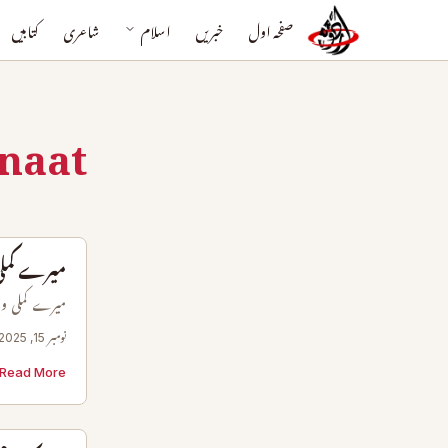
صفحہ اول
خبریں
اسلام
شاعری
کتابیں
naat
میرے کملی
میرے کملی وا
نومبر 15, 2025
Read More →