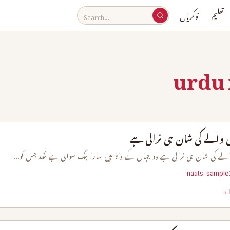
تعلیم
نوکریاں
urdu 
 والے کی شان ہی نرالی ہے
لے کی شان ہی نرالی ہے دو جہاں کے داتا ہیں سارا جگ سوالی ہے خُلد جس کو…
naats-sample