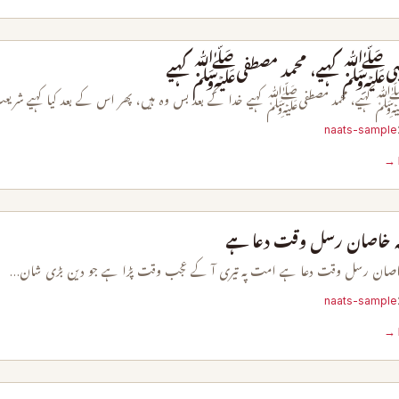
تبیﷺ کہیے، محمد مصطفیﷺ کہیے
 کہیے، محمد مصطفیﷺ کہیے خدا کے بعد بس وہ ہیں، پھر اس کے بعد کیا کہیے شریع
naats-sample
خاصان رسل وقت دعا ہے
صان رسل وقت دعا ہے امت پہ تیری آ کے عجب وقت پڑا ہے جو دین بڑی شان…
naats-sample