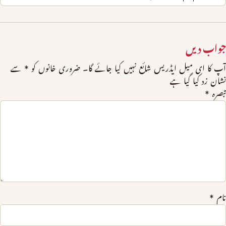
جواب دیں
آپ کا ای میل ایڈریس شائع نہیں کیا جائے گا۔
ضروری خانوں کو
*
سے
نشان زد کیا گیا ہے
تبصرہ
*
نام
*