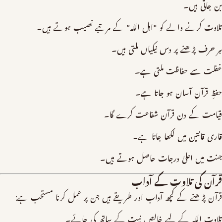
بن جاتی ہیں۔
تلاوت کرنے والے کو "اہل اللہ” کے مرتبے نصیب ہوتے ہیں۔
ہر حرف پڑھنے پر دس نیکیاں ملتی ہیں۔
غفلت سے حفاظت ملتی ہے۔
حفظِ قرآن آسان ہو جاتا ہے۔
قیامت کے دن قرآن شفاعت کرے گا۔
قاری قانتین میں لکھا جاتا ہے۔
جنت میں اعلیٰ درجات حاصل ہوتے ہیں۔
قرآن کی تلاوت کے آداب
قرآن پڑھنے کے کچھ آداب اور طریقے ہیں جن پر عمل کرنا مستحب ہے:
تلاوت اللہ کے لیے خالص نیت کے ساتھ کی جائے۔