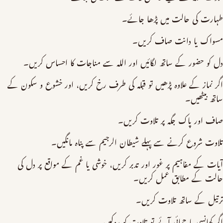
طہارت کی حالت میں پڑھا جائے۔
مسواک یا دانت صاف کریں۔
دل کو حضور کے ساتھ لگائیں اور اللہ سے مناجات کا احساس کریں۔
اگر نماز کے علاوہ پڑھیں تو قبلہ کی طرف رخ کریں، اور خشوع و سکون کے
ساتھ بیٹھیں۔
صاف اور پاک جگہ پر تلاوت کریں۔
تلاوت شروع کرنے سے پہلے شیطان الرجیم سے پناہ مانگیں۔
آیات کے مفاہیم پر غور اور تدبر کریں، خوشی یا غم کے مواقع پر دل کی
حالت کے مطابق عمل کریں۔
ترتیل کے ساتھ تلاوت کریں۔
اگر کھانسی یا جمائی آئے تو تلاوت کو روکیں۔