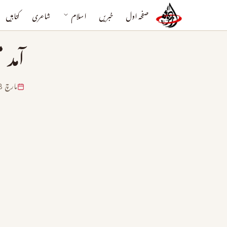
صفحہ اول
خبریں
اسلام
شاعری
کتابیں
آمد 
مارچ 8, 2021