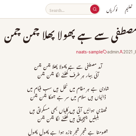
تعلیم
نوکریاں
مصطفی سے ہے پھولا پھلا چمن چمن
naats-sample
admin
آمد مصطفی سے ہے پھولا پھلا چمن چمن
آئی بہار ہر طرف کھلنے لگا چمن چمن
شادی ہے ہر مقام میں نخل ہیں سب قیام میں
ڈالیاں ہیں سلام میں سر ہے جھکا چمن چمن
ٹھنڈی ہوائیں آتی ہیں کلیاں بھی مسکراتی ہیں
بلبلیں چہچہاتی ہیں کھلنے لگا چمن چمن
جھومتا ہے شجر شجر تازہ ہوا ہے پھول پھول