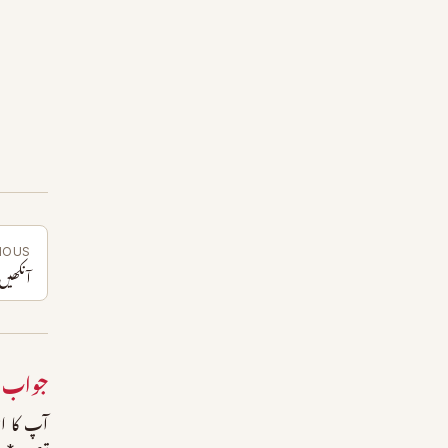
IOUS
آنکھیں
جواب 
آپ کا ای