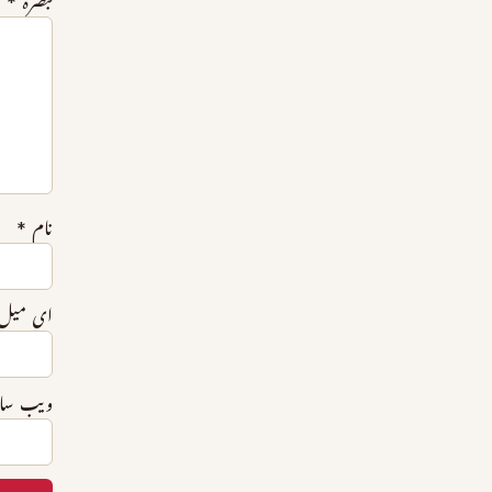
تبصرہ
*
نام
*
ای میل
ویب‌ س