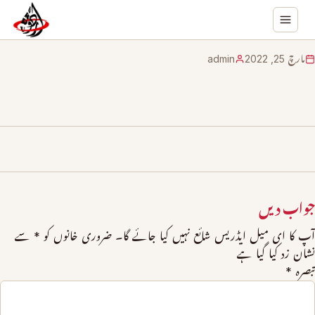
مارچ 25, 2022
admin
جواب دیں
آپ کا ای میل ایڈریس شائع نہیں کیا جائے گا۔
ضروری خانوں کو
*
سے
نشان زد کیا گیا ہے
تبصرہ
*