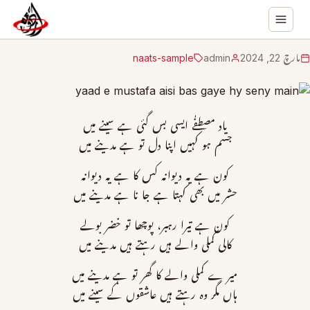
مارچ 22, 2024
admin
naats-sample
یاد مصطفٰے ایسی بس گئی ہے سینے میں
جسم ہو کہیں اپنا دل تو ہے مدینے میں
کون ہے یہ دیوانہ کس کا ہے یہ دیوانہ
حشر میں بھی کہتا ہے جا نا ہے مدینے میں
کون ہے تیرا رہبر، پوچھا تو خضر بولے
کالی کملی والے ہیں رہتے ہیں مدینے میں
میر ے کملی والے کا گھر تو ہے مدینے میں
ہاں مگر وہ رہتے ہیں عاشقوں کے سینے میں