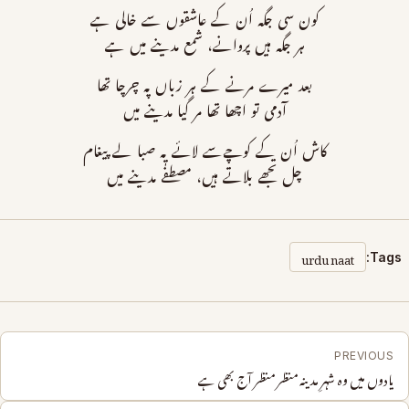
کون سی جگہ اُن کے عاشقوں سے خالی ہے
ہر جگہ ہیں پروانے، شمع مدینے میں ہے
بعد میرے مرنے کے ہر زباں پہ چرچا تھا
آدمی تو اچھا تھا مر گیا مدینے میں
کاش اُن کے کوچےسے لائے یہ صبا لے پیغام
چل تجھے بلاتے ہیں، مصطفٰے مدینے میں
urdu naat
Tags:
PREVIOUS
یادوں میں وہ شہرِ مدینہ منظر منظر آج بھی ہے