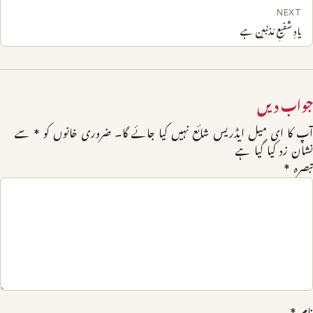
NEXT
یادِ شفیعِ مُذنبین ہے
جواب دیں
آپ کا ای میل ایڈریس شائع نہیں کیا جائے گا۔
ضروری خانوں کو
*
سے
نشان زد کیا گیا ہے
تبصرہ
*
نام
*