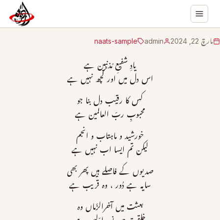
مارچ 22, 2024
admin
naats-sample
یادِ شفیعِ مُذنبین ہے
اس دل میں اور کچھ نہیں ہے
کس کا رقیب دل بنا جو
محبوبِ ربّ العالمین ہے
خورشید و ماہتاب و انجم
لیکن تم ایسا اب نہیں ہے
صدیوں کے فاصلے ہیں پھر بھی
سایہ ہے دُور ، وہ قریب ہے
بعثت میں آخرالزّماں وہ