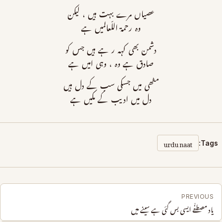
عصیاں مرے بہت ہیں ، لیکن
وہ رحمۃ اللّعالمیں ہے
دشمن بھی کہہ ر ہے ہیں جس کو
صادق ہے وہ ، وہی امیں ہے
مٹھی میں جسکی سب کے دل ہیں
دل میں ادیب کے مکیں ہے
urdu naat
Tags:
PREVIOUS
یاد مصطفٰے ایسی بس گئی ہے سینے میں