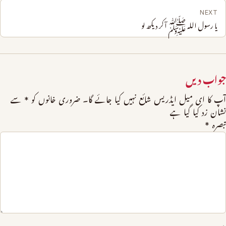
NEXT
یا رسول اللہ ﷺ آکر دیکھ لو
جواب دیں
آپ کا ای میل ایڈریس شائع نہیں کیا جائے گا۔
ضروری خانوں کو
*
سے
نشان زد کیا گیا ہے
تبصرہ
*