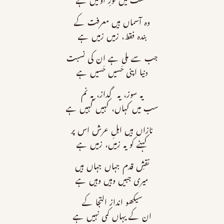
خلقت میں نورِ اوّلیں ہے
وہ آسماں ہیں معرفت کے
بندہ فقط، زمیں زمیں ہے
جب سے ملی ہے ان کی نسبت
دنیا اپنی حَسیں حَسیں ہے
یہ سوز، یہ گداز، یہ نم
سب میں کہاں، کہیں کہیں ہے
نازاں ہیں اہلِ عرش اس پر
کہنے کو یہ زمیں، زمیں ہے
نقشِ قدم جہاں جہاں ہیں
میری جبیں وہیں وہیں ہے
سیکھو انداز التجا کے
ان کے یہاں کمی نہیں ہے