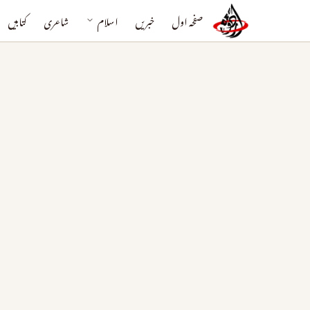
صفحہ اول
خبریں
اسلام
شاعری
کتابیں