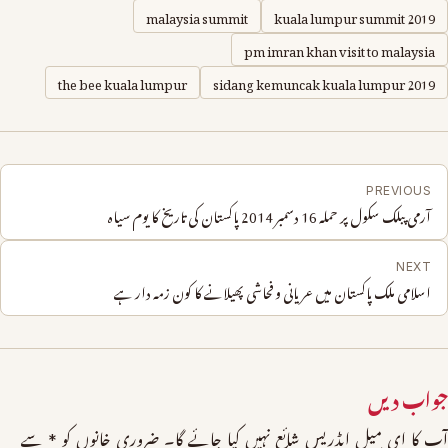
malaysia summit
kuala lumpur summit 2019
pm imran khan visit to malaysia
the bee kuala lumpur
sidang kemuncak kuala lumpur 2019
PREVIOUS
آرمی پبلک سکول پر حملہ 16 دسمبر 2014 پاکستان کی تاریخ کا یوم سیاہ
NEXT
اسلامی ملک پاکستان میں عریانی و فحاشی پھیلانے کا کون زمہ دار ہے
جواب دیں
آپ کا ای میل ایڈریس شائع نہیں کیا جائے گا۔
ضروری خانوں کو
*
سے