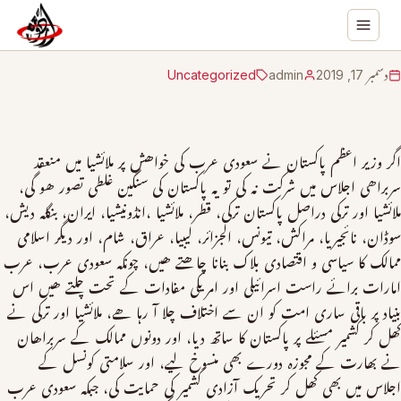
دسمبر 17, 2019
admin
Uncategorized
اگر وزیر اعظم پاکستان نے سعودی عرب کی خواھش پر ملائشیا میں منعقد
سربراھی اجلاس میں شرکت نہ کی تو یہ پاکستان کی سنگین غلطی تصور ھو گی،
ملائشیا اور ترکی دراصل پاکستان ترکی، قطر، ملائشیا ،انڈونیشیا، ایران، بنگلہ دیش،
سوڈان، نائجیریا، مراکش، تیونس، الجزائر، لیبیا، عراق، شام، اور دیگر اسلامی
ممالک کا سیاسی و اقتصادی بلاک بنانا چاھتے ھیں، چونکہ سعودی عرب، عرب
امارات برائے راست اسرائیلی اور امریکی مفادات کے تحت چلتے ھیں اس
بنیاد پر باقی ساری امت کو ان سے اختلاف چلا آ رہا ھے، ملائشیا اور ترکی نے
کھل کر کشمیر مسئلے پر پاکستان کا ساتھ دیا، اور دونوں ممالک کے سربراھان
نے بھارت کے مجوزہ دورے بھی منسوخ لیے، اور سلامتی کونسل کے
اجلاس میں بھی کھل کر تحریک آزادی کشمیر کی حمایت کی، جبکہ سعودی عرب