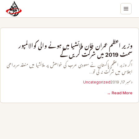
وزیر اعظم عمران خان ملائشیا میں ہونے والی کوالالمپور
سمٹ 2019 میں شرکت کریں گے
اگر وزیر اعظم پاکستان نے سعودی عرب کی خواھش پر ملائشیا میں منعقد سربراھی
اجلاس میں شرکت نہ کی تو…
دسمبر 17, 2019
Uncategorized
Read More →