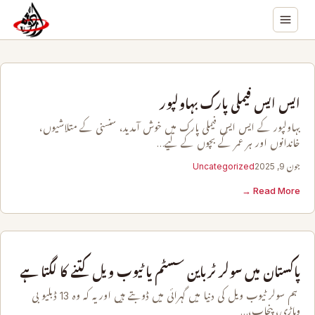
ایس ایس فیملی پارک بہاولپور
بہاولپور کے ایس ایس فیملی پارک میں خوش آمدید، سنسنی کے متلاشیوں،
خاندانوں اور ہر عمر کے بچوں کے لیے…
جون 9, 2025
Uncategorized
Read More →
پاکستان میں سولر ٹرباین سسٹم یا ٹیوب ویل کتنے کا لگتا ہے
ہم سولر ٹیوب ویل کی دنیا میں گہرائی میں ڈوبتے ہیں اور یہ کہ وہ 13 ڈبلیو بی
وہاڑی، پنجاب،…