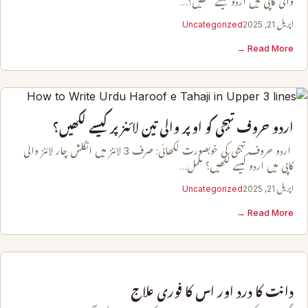
والی کاپی میں اردو کیسے لکھیں؟…
اپریل 21, 2025
Uncategorized
Read More →
اردو حروف تہجی کو اوپر والی تین لائنز پر کیسے لکھیں؟
اردو حروف تہجی کی خوبصورت لکھائی: صرف 3 لائنز میں انگلش چار لائنز والی
کاپی میں اردو کیسے لکھیں؟ مکمل…
اپریل 21, 2025
Uncategorized
Read More →
دانت کا درد اور اس کا فوری علاج