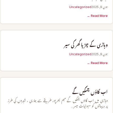
جون 9, 2025
Uncategorized
Read More →
وہاڑی کے چڑیا گھر کی سیر
جون 9, 2025
Uncategorized
Read More →
اب گاؤں چمکیں گے
وہاڑی میں اب گاؤں چمکیں گے مہم بھرپور طریقے سے جاری ، شہروں کی طرز
پر دیہاتوں کو سہولیات میسر…