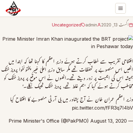
اگست 13, 2020
admin
Uncategorized
افتتاحی تقریب سے خطاب کرتے ہوئے وزیرِ اعظم کا کہنا تھا کہ ابتدا میں
انھیں اس منصوبے پر تحفظات تھے مگر سابق وزیرِ اعلیٰ خیبر پختونخوا پرویز خٹک
ہمیشہ اس کی اہمیت پر زور دیتے تھے۔انھوں نے اس موقع پر پرویز خٹک کو
مخاطب کرتے ہوئے کہا کہ ’ہم غلط تھے، پرویز خٹک ٹھیک نکلے۔‘
وزیر اعظم عمران خان نے آج پشاور میں بی آر ٹی منصوبے کا افتتاح کیا
pic.twitter.com/fFR3q7I4bV
August 13, 2020
— Prime Minister's Office (@PakPMO)