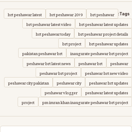
brt peshawar latest
brt peshawar 2019
brt peshawar
Tags:
brt peshawar latest video
brt peshawar latest updates
brt peshawar today
brt peshawar project details
brt project
brt peshawar updates
pakistan peshawar brt
inaugurate peshawar brt project
peshawar brt latest news
peshawar brt
peshawar
peshawar brt project
peshawar brt new video
peshawar city pakistan
peshawar city
peshawar brt updates
peshawar vlogger
peshawar latest updates
project
pm imran khan inaugurate peshawar brt project