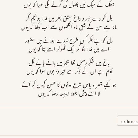
چھک کے مہک میں پھول کی گرنے لگی صبا کہ یوں
دل کو دے نور و داغ عِشق پھر میں فدا دو نیم کر
مانا ہے سن کے شقِ ماہ آنکھوں سے اب دکھا کہ یوں
دل کو ہے فِکر کس طرح مُردے جلاتے ہیں حضور
اے میں فدا لگا کر ایک ٹھوکر اسے بتا کہ یوں
باغ میں شکرِ وصل تھا ہجر میں ہائے ہائے گل
کام ہے ان کے ذکر سے خیر وہ یوں ہوا کہ یوں
جو کہے شعر و پاس شرع دونوں کا حسن کیوں کر آئے
لا اسے پیشِ جلوہ زمزمۂ رضا کہ یوں
urdu naa