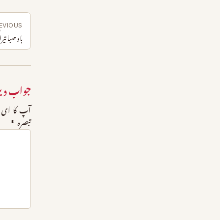
EVIOUS
باد صبا تی
جواب دی
آپ کا ای م
تبصرہ
*