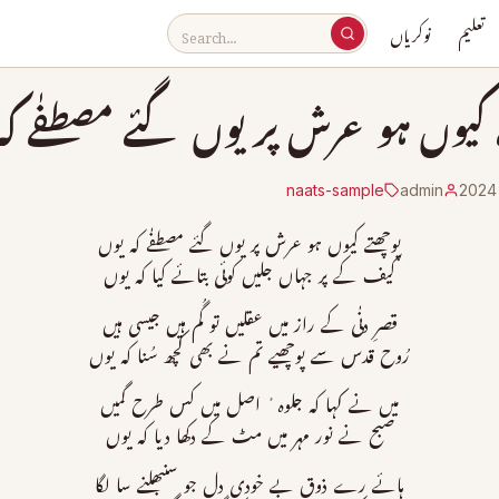
تعلیم
نوکریاں
ے کیوں ہو عرش پر یوں گئے مصطفٰے کہ
naats-sample
admin
پوچھتے کیوں ہو عرش پر یوں گئے مصطفٰے کہ یوں
کیف کے پر جہاں جلیں کوئی بتائے کیا کہ یوں
قصرِ دنٰی کے راز میں عقلیں تو گُم ہیں جیسی ہیں
رُوح قدس سے پوچھیے تم نے بھی کچھ سُنا کہ یوں
میں نے کہا کہ جلوہ ٔ اصل میں کس طرح گمیں
صبح نے نور مہر میں مٹ کے دکھا دیا کہ یوں
ہائے رے ذوقِ بے خودی دل جو سنبھلنے سا لگا