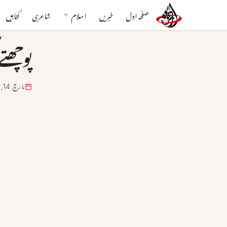
صفحہ اول
خبریں
اسلام
شاعری
کتابیں
پوچھت
مارچ 14, 2024