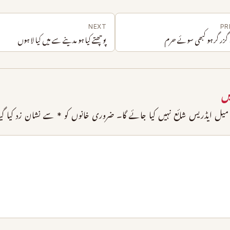
NEXT
PR
را گزر گر ہو کبھی سوئے حرم
پوچھتے کیا ہو مدینے سے میں کیا لا ہوں
ں
یل ایڈریس شائع نہیں کیا جائے گا۔
ضروری خانوں کو
*
سے نشان زد کیا گی