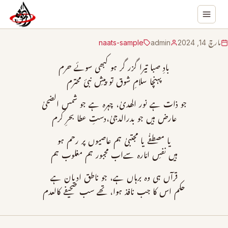
مارچ 14, 2024
admin
naats-sample
بادِ صبا تیرا گزر گر ہو کبھی سوئے حرم
پہنچا سلامِ شوق تو پیشِ نبیٔ محترم
جو ذات ہے نور الھدیٰ، چہرہ ہے جو شمس الضحیٰ
عارض ہیں جو بدرالدجیٰ،دستِ عطا بحرِ کرم
یا مصطفٰے یا مجتبیٰ ہم عاصیوں پر رحم ہو
ہیں نفسِ امّارہ سےاب مجبور ہم مغلوب ہم
قرآں ہی وہ برہاں ہے، جو ناطق ادیان ہے
حکم اس کا جب نافذ ہوا، تھے سب صحیفے کالعدم