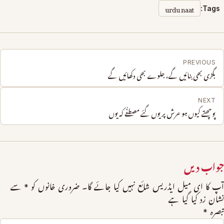
urdu naat
Tags:
PREVIOUS
بگڑی بھی بنائیں گے، جلوے بھی دکھائیں گے
NEXT
پوچھتے کیوں ہو عرش پر یوں گئے مصطفٰے کہ یوں
جواب دیں
آپ کا ای میل ایڈریس شائع نہیں کیا جائے گا۔
ضروری خانوں کو
*
سے
نشان زد کیا گیا ہے
تبصرہ
*