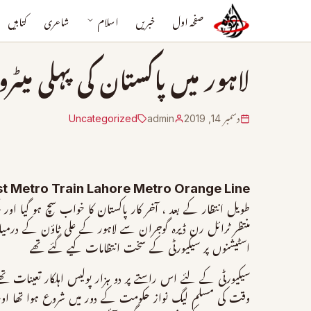
صفحہ اول
خبریں
اسلام
شاعری
کتابیں
لاہور میں پاکستان کی پہلی میٹر
دسمبر 14, 2019
admin
Uncategorized
rst Metro Train Lahore Metro Orange Line
طویل انتظار کے بعد ، آخر کار پاکستان کا خواب سچ ہو گیا اور م
اسٹیشنوں پر سیکیورٹی کے سخت انتظامات کیے گئے تھے
سیکیورٹی کے لئے اس راستے پر دو ہزار پولیس اہلکار تعینات ت
وقت کی مسلم لیگ نواز حکومت کے دور میں شروع ہوا تھا اور