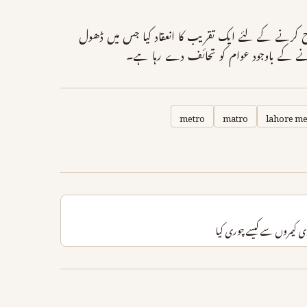
تاح کرنے کے لئے ایک تقریب کا انعقاد کیا جس میں ڈھول
ہ ہونے کے باوجود عوام کو تحائف دے رہا ہے۔
metro
matro
lahore m