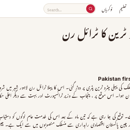
تعلیم
نوکریاں
و ٹرین کا ٹرائل رن
Pakistan fi
لک کی پہلی میٹرو ٹرین پٹری پر دوڑ گئی۔ اس کا پہلا ٹرائل رن لاہور شہر میں شر
ھے۔ توقع کی جا رہی ہے کہ تین ماہ کے بعد اس کی خدمت عام لوگوں کو دستیاب
 چین پاکستان اقتصادی راہداری سے منسلک منصوبوں میں سے ایک ہے۔ چینی م