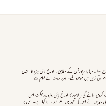
وع ہوا۔ میڈیا رپورٹس کے مطابق ، اورنج لائن میٹرو کا انتہائی
منتظر ٹرائل رن ڈیرہ گوجران سے لاہور کے علی ٹاؤن کے درمیان ہوا۔ اس موقع پر ، پنجاب کے وزیر ٹرانسپورٹ اور بہت سے دیگر اعلی حکام برقی ٹرین میں موجود تھے۔ میٹرو روٹ کے تمام 26
 کردی جائے گی۔ لاہور کا اورنج لائن میٹرو پروجیکٹ اس
اہرین نے اس کی تعمیر میں اہم کردار ادا کیا ہے۔ اس پر