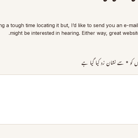
a tough time locating it but, I’d like to send you an e-mail
might be interested in hearing. Either way, great websit
ں کو
*
سے نشان زد کیا گیا ہے