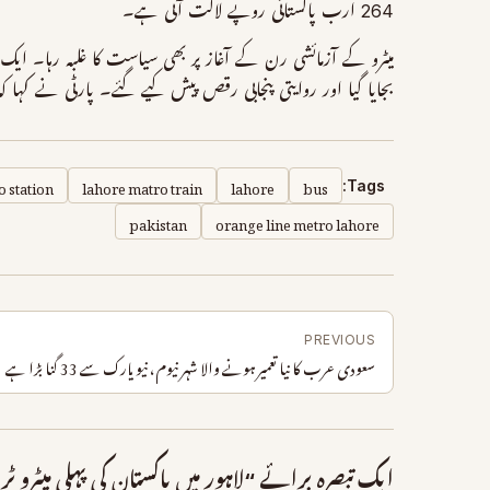
264 ارب پاکستانی روپے لاگت آئی ہے۔
میٹرو کے آزمائشی رن کے آغاز پر بھی سیاست کا غلبہ رہا۔ ایک
بجایا گیا اور روایتی پنجابی رقص پیش کیے گئے۔ پارٹی نے کہا 
o station
lahore matro train
lahore
bus
Tags:
pakistan
orange line metro lahore
PREVIOUS
سعودی عرب کا نیا تعمیر ہونے والا شہر نیوم، نیو یارک سے 33 گنا بڑا ہے
ایک تبصرہ برائے “لاہور میں پاکستان کی پہلی میٹرو ٹ