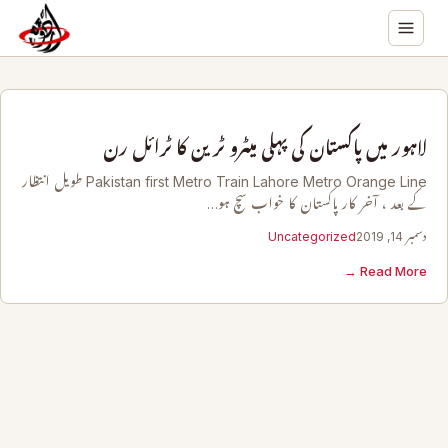
لاہور میں پاکستان کی پہلی میٹرو ٹرین کا ٹرائل رن
Pakistan first Metro Train Lahore Metro Orange Line طویل انتظار
کے بعد ، آخر کار پاکستان کا خواب سچ ہو…
دسمبر 14, 2019
Uncategorized
Read More →