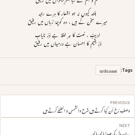
غم و الم کے رہا بحرِ بیکراں میں رفیق
بلند کیوں نہ ہو اشعار کا مِرے رتبہ
میرے سخن کے ہیں ، وہ کوچۂ زباں میں رفیق
ادیبؔ ، نعت کا ہر لفظ ہے دُرِّ نایاب
دُرِّ یتیم کا احسان ہے درمیاں میں رفیق
urdu naat
Tags:
PREVIOUS
وصفِ رُخ اُن کیا کرتے ہیں شرح والشمس و الضحٰے کرتے ہیں
NEXT
ہے یہ دل کی صدا یا نبی یا نبی