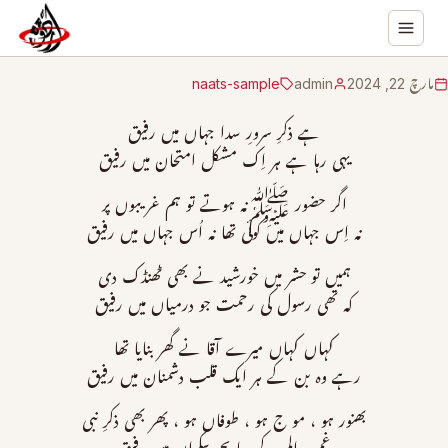
مارچ 22, 2024
admin
naats-sample
ہے ذکرِ سرورِ سدا جہاں میں رفیق
یہی رہا ہے ہر اِک مشکل امتحان میں رفیق
اگر حضور ﷺنہ ہوتے تو ہم غریبوں پر
نہ اِس جہاں میں کوئی تھا نہ اُس جہاں میں رفیق
ہمیں تو حشر میں خورشید نے بھی ٹھنڈک دی
کہ تھی رسول کی رحمت جو درمیاں میں رفیق
کہاں کہاں میرے آقا نے گھر بنایا تھا
رہے وہ بن کے ہر ایک قلب دشمنان میں رفیق
بھنور ہو ، مو ج ہو ، طوفاں ہو ، پھر بھی ذکرِ نبی