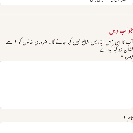
جواب دیں
آپ کا ای میل ایڈریس شائع نہیں کیا جائے گا۔
ضروری خانوں کو
*
سے
نشان زد کیا گیا ہے
تبصرہ
*
نام
*