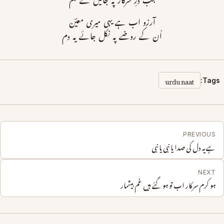
جب درِ سرکار پہ جائیں گے ہم
آرزو اب ہے یہی میری معیؔن
اُن کے روضے پہ نکل جائے یہ دم
urdu naat
Tags:
PREVIOUS
ہے یہ دل کی صدا یا نبی یا نبی
NEXT
ہو کرم سرکار اب تو ہو گئے ہیں غم بیشمار