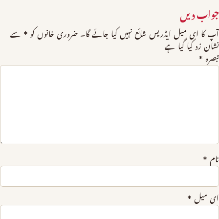
جواب دیں
آپ کا ای میل ایڈریس شائع نہیں کیا جائے گا۔
ضروری خانوں کو
*
سے
نشان زد کیا گیا ہے
تبصرہ
*
نام
*
ای میل
*