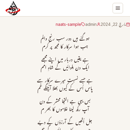
مارچ 22, 2024
admin
naats-sample
ہوگئے ہیں دور سب رنج والم
جب ہوا سرکار کا مجھ پر کرم
ہے یقیں دربار میں اپنے مجھے
ایک دن بلوائیں گے شاہِ امم
ہے جسے نسبت میرے سرکار سے
پاس اُس کے کیوں بھلا آئینگے غم
بس یہی ہے التجا محشر کے دن
آپ رکھ لینا غلاموں کا بھر م
جل اُٹھیں گے آرزؤں کے دیے