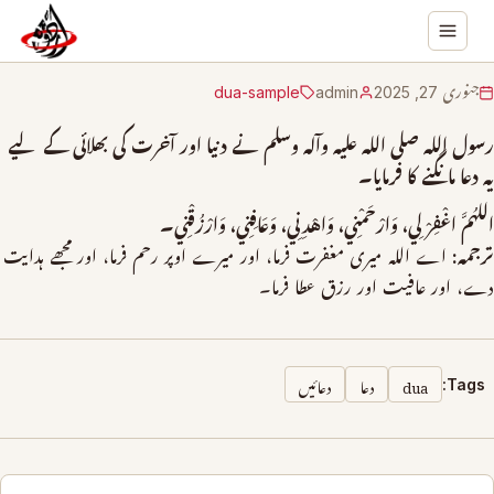
جنوری 27, 2025
admin
dua-sample
رسول الله صلی الله علیہ وآلہ وسلم نے دنیا اور آخرت کی بھلائی کے لیے
یہ دعا مانگنے کا فرمایا۔
اللهُمَّ اغْفِرْ لِي، وَارْحَمْنِي، وَاهْدِنِي، وَعَافِنِي، وَارْزُقْنِي۔
ترجمہ:
اے الله میری مغفرت فرما، اور میرے اوپر رحم فرما، اور مجھے ہدایت
دے، اور عافیت اور رزق عطا فرما۔
dua
دعا
دعائیں
Tags: