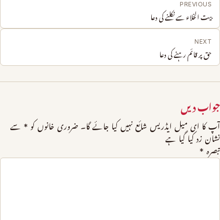
PREVIOUS
بیت الخلاء سے نکلنے کی دعا
NEXT
حق پر قائم رہنے کی دعا
جواب دیں
آپ کا ای میل ایڈریس شائع نہیں کیا جائے گا۔
ضروری خانوں کو
*
سے
نشان زد کیا گیا ہے
تبصرہ
*