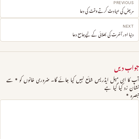
PREVIOUS
مریض کی عیادت کرتے وقت کی دعا
NEXT
دنیا اور آخرت کی بھلائی کے لیےجامع دعا
جواب دیں
آپ کا ای میل ایڈریس شائع نہیں کیا جائے گا۔
ضروری خانوں کو
*
سے
نشان زد کیا گیا ہے
تبصرہ
*