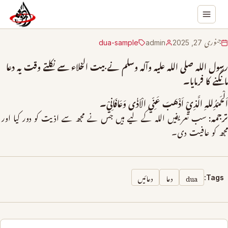
جنوری 27, 2025
admin
dua-sample
رسول الله صلی الله علیہ وآلہ وسلم نے بیت الخلاء سے نکلتے وقت یہ دعا
مانگنے کا فرمایا۔
اَلْحَمْدُِللهِ الَّذِيْ اَذْهَبَ عَنِّي الْاَذٰی وَعَافَانِيْ۔
ترجمہ:
سب تعریفیں الله کے لیے ہیں جس نے مجھ سے اذیت کو دور کیا اور
مجھ کو عافیت دی۔
dua
دعا
دعائیں
Tags: