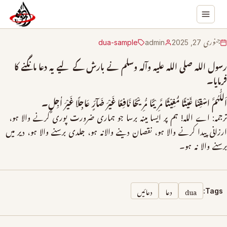
جنوری 27, 2025
admin
dua-sample
رسول الله صلی الله علیہ وآلہ وسلم نے بارش کے لیے یہ دعا مانگنے کا
فرمایا۔
اَللّٰهُمَّ اسْقِنَا غَيْثًا مُّغِيْثًا مَّرِيْئًا مُّرِيْحًا نَّافِعًا غَيْرَ ضَآرٍّ عَاجِلًا غَيْرَ اٰجِلٍ۔
ترجمہ: اے الله! ہم پر ایسا مینہ برسا جو ہماری ضرورت پوری کرنے والا ہو،
ارزانی پیدا کرنے والا ہو، نقصان دینے والانہ ہو، جلدی برسنے والا ہو، دیر میں
برسنے والا نہ ہو۔
dua
دعا
دعائیں
Tags: