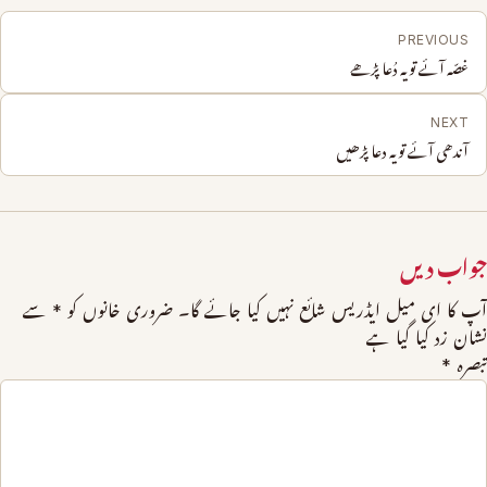
PREVIOUS
غصّہ آئے تو یہ دُعا پڑھے
NEXT
آندھی آئے تو یہ دعا پڑھیں
جواب دیں
آپ کا ای میل ایڈریس شائع نہیں کیا جائے گا۔
ضروری خانوں کو
*
سے
نشان زد کیا گیا ہے
تبصرہ
*