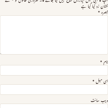
آپ کا ای میل ایڈریس شائع نہیں کیا جائے گا۔
ضروری خانوں کو
*
سے
نشان زد کیا گیا ہے
تبصرہ
*
نام
*
ای میل
*
ویب‌ سائٹ