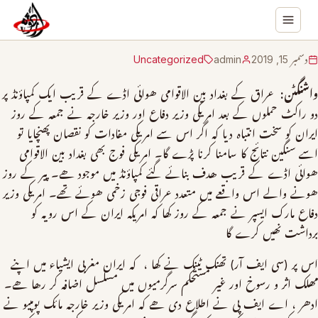
دسمبر 15, 2019
admin
Uncategorized
واشنگٹن:
عراق کے بغداد بین الاقوامی ھوائی اڈے کے قریب ایک کمپاؤنڈ پر
دو راکٹ حملوں کے بعد امریکی وزیر دفاع اور وزیر خارجہ نے جمعہ کے روز
ایران کو سخت انتباہ دیا کہ اگر اس سے امریکی مفادات کو نقصان پھنچایا تو
اسے سنگین نتائج کا سامنا کرنا پڑے گا۔ امریکی فوج بھی بغداد بین الاقوامی
ھوائی اڈے کے قریب ھدف بنائے گئے کمپاؤنڈ میں موجود ھے۔ پیر کے روز
ھونے والے اس واقعے میں متعدد عراقی فوجی زخمی ھوئے تھے۔ امریکی وزیر
دفاع مارک ایسپر نے جمعہ کے روز کھا کہ امریکہ ایران کے اس رویہ کو
برداشت نھیں کرے گا
اس پر (سی ایف آر) تھنک ٹینک نے کھا ، کہ ایران مغربی ایشیاء میں اپنے
مھلک اثر و رسوخ اور غیر مستحکم سرگرمیوں میں مسلسل اضافہ کر رھا ھے۔
ادھر ، اے ایف پی نے اطلاع دی ھے کہ امریکی وزیر خارجہ مائک پومپیو نے