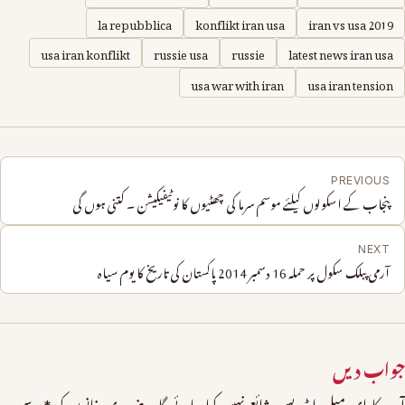
la repubblica
konflikt iran usa
iran vs usa 2019
usa iran konflikt
russie usa
russie
latest news iran usa
usa war with iran
usa iran tension
PREVIOUS
پنجاب کے اسکولوں کیلئے موسم سرما کی چھٹیوں کا نوٹیفیکیشن ۔ کتنی ہوں گی
NEXT
آرمی پبلک سکول پر حملہ 16 دسمبر 2014 پاکستان کی تاریخ کا یوم سیاہ
جواب دیں