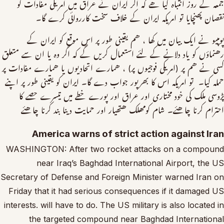
جمعہ کے روز انتباہ کیا ھے کہ اگر ایران نے عراق میں امریکی مفادات کو
نقصان پھنچایا تو امریکہ ایران کے خلاف سخت کارروائی کرے گا۔
پومپیو نے ایک بیان میں کھا ، ھم یقینی طور پر اس موقع کو ایران کے
رھنماؤں کو یاد دلانے کے لئے استعمال کریں گے کہ اگر وہ یا ان سے متعلق
کسی نے ھم پر (امریکی فوجیوں پر) ، ھمارے اتحادیوں یا ھمارے مفادات پر
حملہ کیا۔ تو امریکہ اس کا بھرپور جواب دے گا۔ ایران کو یقینی طور پر اپنے
پڑوسی ملک کی خود مختاری اور عراق اور پورے خطے میں تیسرے حصے کا
احترام کرنا چاھئے۔ شام کومھلک ھتھیار اور حمایت دینا بند کرنا چاھئے
America warns of strict action against Iran
WASHINGTON: After two rocket attacks on a compound
near Iraq’s Baghdad International Airport, the US
Secretary of Defense and Foreign Minister warned Iran on
Friday that it had serious consequences if it damaged US
interests. will have to do. The US military is also located in
the targeted compound near Baghdad International