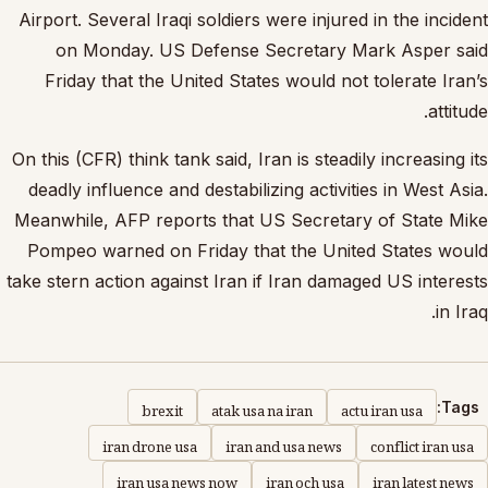
Airport. Several Iraqi soldiers were injured in the incident
on Monday. US Defense Secretary Mark Asper said
Friday that the United States would not tolerate Iran’s
attitude.
On this (CFR) think tank said, Iran is steadily increasing its
deadly influence and destabilizing activities in West Asia.
Meanwhile, AFP reports that US Secretary of State Mike
Pompeo warned on Friday that the United States would
take stern action against Iran if Iran damaged US interests
in Iraq.
brexit
atak usa na iran
actu iran usa
Tags:
iran drone usa
iran and usa news
conflict iran usa
iran usa news now
iran och usa
iran latest news