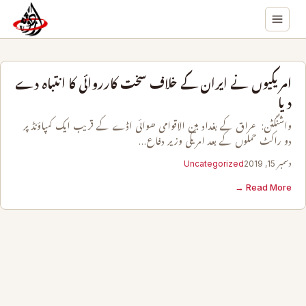
امریکیوں نے ایران کے خلاف سخت کارروائی کا انتباہ دے
دیا
واشنگٹن: عراق کے بغداد بین الاقوامی ھوائی اڈے کے قریب ایک کمپاؤنڈ پر
دو راکٹ حملوں کے بعد امریکی وزیر دفاع…
دسمبر 15, 2019
Uncategorized
Read More →