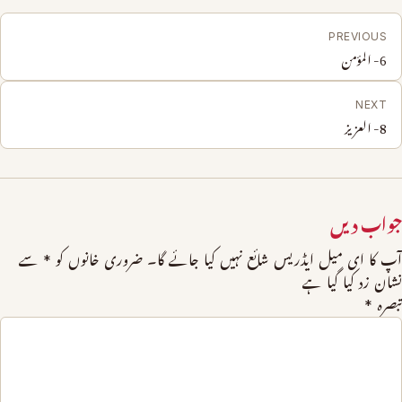
PREVIOUS
6- المؤمن
NEXT
8- العزیز
جواب دیں
آپ کا ای میل ایڈریس شائع نہیں کیا جائے گا۔
ضروری خانوں کو
*
سے
نشان زد کیا گیا ہے
تبصرہ
*