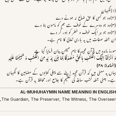
(۱)نگہبان
(۲)وہ جو کسی کا حق ضائع نہ ہونے دے
(۳)وہ جو دوسرے کے خوف سے ہم کو مامون بنا دے
(۴)وہ جو ہر ایک خوف و خطر کو دُور کر دے
ان جملہ صفات میں یہ باری تعالیٰ کا نام ہے۔
سورۂ مائدہ میں قرآنِ مجید کا نام مہیمن بیان فرمایا گیا ہے
وَ اَنْزَلْنَآ اِلَیْکَ الْکِتٰبَ بِالْحَقِّ مُصَدِّقًا لِِّمَا بَیْنَ یَدَیْہِ مِنَ الْکِتٰبِ وَ مُہَیْمِنًا عَلَیْہِ
(المائدۃ: ۴۸)
یہاں یہ معنی ہیں کہ قرآن مجید اپنے سے پہلی کتابوں کے مضامین کا نگہبان
ہے۔ یعنی جملہ کتب سابقہ کی تعلیم کا جامع اور محافظ یہ قرآن ہے۔
AL-MUHUHAYMIN NAME MEANING IN ENGLISH
The Guardian, The Preserver, The Witness, The Overseer,