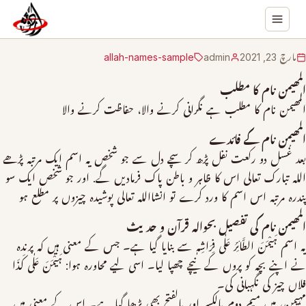
مارچ 23, 2021
admin
allah-names-sample
المھیمن نام کا مطلب
المھیمن نام کا مطلب ہے نگرانی کرنے والا، حفاظت کرنے والا
المھیمن نام کے فائدے
بعد غُسل دو رکعت نفل پڑھ کر سچے دل سے جو شخص یہ اسم ایک مرتبہ پڑھے
اللہ تبارک تعالی اس کا ظاہر و باطن پاک فرمادیں گے. اور جو شخص ایک سو
پندرہ مرتبہ اس اسم کا ورد کرے تو انشااللہ تعالی پوشیدہ چیزوں پر مطلع ہو
المھیمن نام کی تفصیل بحوالہ قرآن و حدیث
یہ اسم ہَیْمَنَ الطَّائِرُ عَلٰی فِرَاشِہٖ سے بنایا گیا ہے۔ جس کے معنی ہیں کہ پرندہ
نے اپنے بچہ کو پروں کے نیچے چھپا لیا۔ اسی لیے محاورہ ہوا: ہَیْمَنَ عَلٰی کَذَا
فلاں چیز کی نگہبانی کی۔
مہیمن، میں میم دوم بالکسر اور بالفتح بھی پڑھا گیا ہے۔ اس کے معنی ہیں