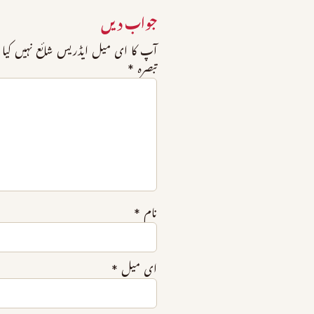
جواب دیں
آپ کا ای میل ایڈریس شائع نہیں کیا 
تبصرہ
*
نام
*
ای میل
*