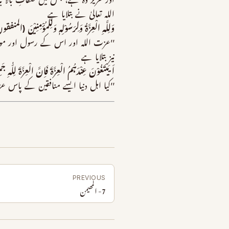
اور عزیز وہ ہے، جس میں صفاتِ بالا بدرج
اللہ تعالیٰ نے بتلایا ہے
وَلِلَّہِ الْعِزَّۃُ وَلِرَسُوْلِہٖ وَلِلْمُؤْمِنِیْنَ (المنفقو
’’عزت اللہ اور اس کے رسول اور م
نیز بتلایا ہے
اَیَیْتَغُوْنَ عِنْدَہُمُ الْعِزَّۃَ فَاِنَّ الْعِزَّۃَ لِلّٰہِ جَ
’’کیا اہل دنیا ایسے منافقین کے پاس 
PREVIOUS
7- المھیمن