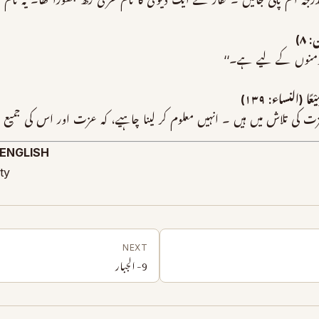
ہ اتم پائی جائیں ۔ کفار نے ایک دیوی کا نام عُزّٰی رکھ چھوڑا تھا۔ یہ نام بھی
ن: ۸)
ومنوں کے لیے ہے۔‘‘
مِیْعًا (النساء: ۱۳۹)
عزت کی تلاش میں ہیں ۔ انہیں معلوم کر لینا چاہیے، کہ عزت اور اس کی جمیع
 ENGLISH
y,
NEXT
9- الجبار