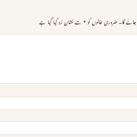
جائے گا۔
ضروری خانوں کو
*
سے نشان زد کیا گیا ہے