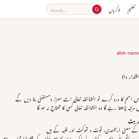
تعلیم
نوکریاں
allah-nam
دار والا
اسم کا ورد کرے تو انشااللہ تعالی اسے معزز ومستغنی بنا دیں گے
رتبہ پڑھتا رہے گا وہ انشااللہ تعالی کسی کا محتاج نہ ہو گا
 حدیث
ے معنی ارجمندی، قوت و شوکت اور غلبہ کے ہیں