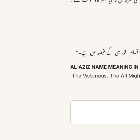
 عزیز ہی کا (یا اَعَزُّ کا) مؤنث ہے۔
 اقسام اللہ ہی کے قبضہ میں ہے۔‘‘
AL-AZIZ NAME MEANING IN
The Victorious, The All Might