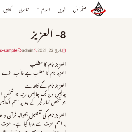
صفحہ اول
خبریں
اسلام
شاعری
کتابیں
8- العزیز
مارچ 23, 2021
admin
es-sample
العزیز نام کا مطلب
العزیز نام کا مطلب ہے غالب، بڑے اقت
العزیز نام کے فائدے
چالیس دن تک چالیس مرتبہ جو شخص اس 
جو شخص نماز فجر کے بعد یہ اسم اکتالیس م
العزیز نام کی تفصیل بحوالہ قرآن و
یہ اسم عزت سے بنایا گیا ہے۔ عزت ک