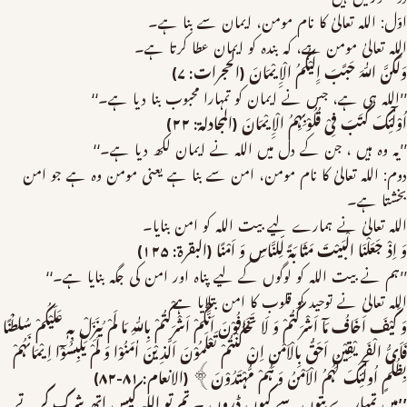
اوّل: اللہ تعالیٰ کا نام مومن، ایمان سے بنا ہے۔
اللہ تعالیٰ مومن ہے، کہ بندہ کو ایمان عطا کرتا ہے۔
وَلٰکِنَّ اللّٰہَ حَبَّبَ اِِلَیْکُمُ الْاِِیْمَانَ (الحجرات: ۷)
’’اللہ ہی ہے، جس نے ایمان کو تمہارا محبوب بنا دیا ہے۔‘‘
اُوْلٰٓئِکَ کَتَبَ فِیْ قُلُوْبِہِمُ الْاِِیْمَانَ (المجادلۃ: ۲۲)
’’یہ وہ ہیں ، جن کے دل میں اللہ نے ایمان لکھ دیا ہے۔‘‘
دوم: اللہ تعالیٰ کا نام مومن، امن سے بنا ہے یعنی مومن وہ ہے جو امن
بخشتا ہے۔
اللہ تعالیٰ نے ہمارے لیے بیت اللہ کو امن بنایا۔
وَ اِذْ جَعَلْنَا الْبَیْتَ مَثَابَۃً لِّلنَّاسِ وَ اَمْنًا (البقرۃ: ۱۲۵)
’’ہم نے بیت اللہ کو لوگوں کے لیے پناہ اور امن کی جگہ بنایا ہے۔‘‘
اللہ تعالیٰ نے توحید کو قلوب کا امن بتلایا ہے
وَ کَیْفَ اَخَافُ مَآ اَشْرَکْتُمْ وَ لَا تَخَافُوْنَ اَنَّکُمْ اَشْرَکْتُمْ بِاللّٰہِ مَا لَمْ یُنَزِّلْ بِہٖ عَلَیْکُمْ سُلْطٰنًا
فَاَیُّ الْفَرِیْقِیْنِ اَحَقُّ بِالْاَمْنِ اِنْ کُنْتُمْ تَعْلَمُوْنَ اَلَّذِیْنَ اٰمَنُوْا وَ لَمْ یَلْبِسُوْٓا اِیْمَانَہُمْ
بِظُلْمٍ اُولٰٓئِکَ لَہُمُ الْاَمْنُ وَ ہُمْ مُّہْتَدُوْنَ﴾ (الانعام: ۸۱-۸۲)
’’میں تمہارے بتوں سے کیوں ڈروں ۔ تم تو اللہ کیس اتھ شرک کرتے