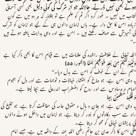
ہوئے بھی نہیں ڈرتے، حالانکہ جو ازِ شرک کی کوئی دلیل
بھی کسی آسمانی
کتاب میں نہیں ۔ غور کرو اگر تم کو علم ہے تو بتلاؤ، کہ ہر دو میں سے کون
زیادہ امن کا حق دار ہے۔ ہاں ایمان والوں ہی کے لیے جو ایمان کو شرک
کی آمیزش سے صاف رکھتے ہیں ۔ امن ہے اور وہی ہدایت یافتہ ہوتے ہیں
۔‘‘
اللہ تعالیٰ نے خلافتِ راشدہ کی علامات میں سے قیامِ امن کا بھی ذکر کیا ہے
وَلَیُبَدِّلَنَّہُمْ مِنْ بَعْدِ خَوْفِہِمْ اَمْنًا (النور: ۵۵)
’’ہم نے ان کے خوف کو امن سے بدل دیا۔‘‘
یہ وہی امن ہے، جو دماغ کو انتشارِ خیالات و توہمات سے اور دل کو ہجوم
اوہام و وساوس سے اور روح کو اضطرابِ اندرونی سے بچا لیتا ہے۔
وَ قَلْبُہٗ مُطْمَئِنٌ بِہَا
یہ وہی امن ہے، جو جان و مال و حقوقِ عامہ کی حفاظت کرتا ہے، جو تبلیغ کی
راہ سے سب رکاوٹوں کو دُور کر دیتا ہے، جو ایمان میں داخل ہونے والوں
کی پریشان خیالی کو محو کر دیتا ہے۔
ملکی امن کا ذکر عدی بن حاتم رضی اللہ عنہ کے واقعہ میں ہے، جسے امام