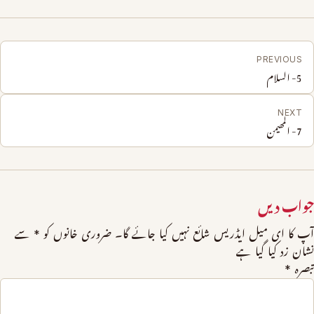
PREVIOUS
5- السلام
NEXT
7- المھیمن
جواب دیں
آپ کا ای میل ایڈریس شائع نہیں کیا جائے گا۔
ضروری خانوں کو
*
سے
نشان زد کیا گیا ہے
تبصرہ
*