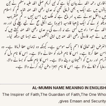
بخاری رحمہ اللہ نے بیان کیا ہے کہ نبی کریم صلی اللہ علیہ وسلم نے تین
باتوں میں سے ایک یہ بھی فرمائی تھی کہ عدی رضی اللہ عنہ شاید تم کو اسلام
میں داخل ہونے سے یہ امر مانع ہے کہ ملک میں امن نہیں ۔ تم عنقریب
دیکھ لو گے کہ ایک بڑھیا قادسیہ (حیرہ) سے اکیلی حج کے لیے چلے گی اور وہ
اللہ کے سوا راہ میں کسی سے نہ ڈرے گی۔ عدی رضی اللہ عنہ کہتے ہیں کہ
میں نے عہد فاروقی رضی اللہ عنہ میں اپنی آنکھوں سے ایسا ہی دیکھ لیا۔
الغرض اللہ تعالیٰ کا اسم پاک مومن ہے۔ کیونکہ وہ ایمان عطا فرماتا ہے۔ وہ
امن عطا کرتا ہے۔ اس کا نام فساد کو مٹانے والا ہے۔ اس کا نام دل کو
آرام اور روح کو اطمینان دینے والا ہے۔ اس کا نام ملک کو بسانے والا،
رعایا کو ٹکانے والا ہے، اس کا نام اجڑا وطن آباد کرنے والا ہے۔
AL-MUMIN NAME MEANING IN ENGLISH
The Inspirer of Faith,The Guardian of Faith,The One Who
gives Emaan and Security,