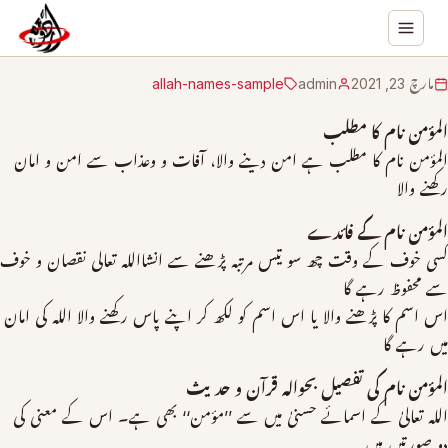
مارچ 23, 2021
admin
allah-names-sample
المؤمن نام کا مطلب
المؤمن نام کا مطلب ہے امن دینے والا، آفات و وعذاب سے امن و امان
رکھنے والا
المؤمن نام کے فائدے
کسی خوف کے وقت چھ سو تیس مرتبہ پڑھنے سے انشااللہ تعالی نقصان و خوف
سے محفوظ رہے گا
اس اسم کا پڑھنے والا یا اس اسم کو لکھ کر اپنے پاس رکھنے والا اللہ کی امان
میں رہے گا
المؤمن نام کی تفصیل بحوالہ قرآن و حدیث
اللہ تعالیٰ کے اسمائے حسنیٰ میں سے ’’مؤمن‘‘ بھی ہے۔ اس کے معنی کی
دو صورتیں ہیں