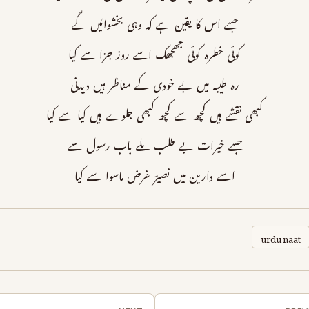
جسے اس کا یقین ہے کہ وہی بخشوائیں گے
کوئی خطرہ کوئی جھجھک اسے روز جزا سے کیا
رہ طیبہ میں بے خودی کے مناظر ہیں دیدنی
کبھی نقشے ہیں کچھ سے کچھ کبھی جلوے ہیں کیا سے کیا
جسے خیرات بے طلب ملے باب رسول سے
اسے دارین میں نصیرؔ غرض ماسوا سے کیا
urdu naat