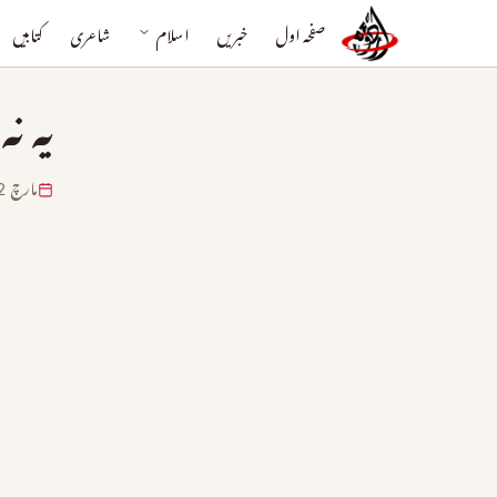
صفحہ اول
خبریں
اسلام
شاعری
کتابیں
یہ نہ
مارچ 22, 2024