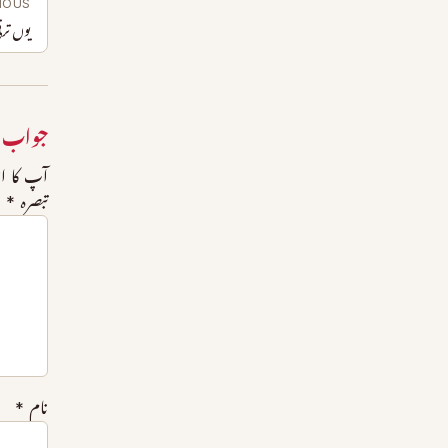
IOUS
یوں تر
جواب 
آپ کا ای
تبصرہ
*
نام
*