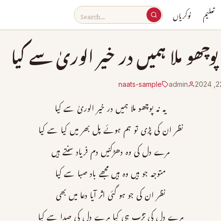
تعلیم
نوکریاں
 پوچھو ملا ہمیں در خیر الوریٰ سے کیا
naats-sample
admin
یہ نہ پوچھو ملا ہمیں در خیر الوریٰ سے کیا
نظر ان کی پڑی تو ہم ہوئے پل بھر میں کیا سے کیا
مرے دل کی وہ دھڑکنیں دم فریاد سنتے ہیں
متوجہ جو ہیں وہ ہیں مجھے باد صبا سے کیا
نظر ان کی جو ہو گئی اثر آیا دعا میں بھی
مرے دل کی تڑپ ہی کیا مرے دل کی صدا سے کیا