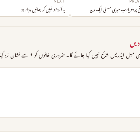
NEXT
PREV
قی پر ہو یارب میری مستی ایک دن
یہ آروزو نہیں کہ دعائیں ہزار دو
دیں
 میل ایڈریس شائع نہیں کیا جائے گا۔
ضروری خانوں کو
*
سے نشان زد کیا 