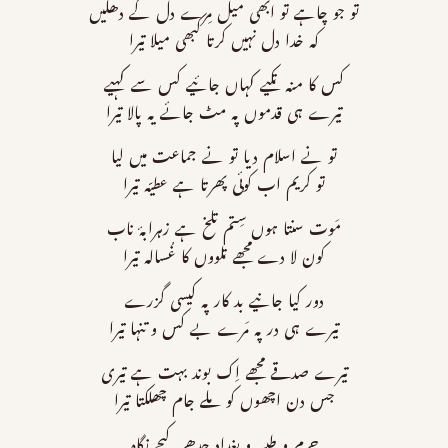
تو جو چاہے تو ابھی میل مِرے دل کے دھلیں
کہ خدا دل نہیں کرتا کبھی میلا تیرا
کس کا منہ تکیے کہاں جائیے کس سے کہیے
تیرے ہی قدموں پہ مٹ جائے یہ پالا تیرا
تو نے اسلام دیا تو نے جماعت میں لیا
تو کریم اب کوئی پھرتا ہے عطیّہ تیرا
مَوت سنتا ہوں سِتم تلخ ہے زہرابۂ ناب
کون لا دے مجھے تلووں کا غُسالہ تیرا
دور کیا جانیے بد کار پہ کیسی گزرے
تیرے ہی در پہ مَرے بے کس و تنہا تیرا
تیرے صدقے مجھے اِک بوند بہت ہے تیری
جس دن اچھوں کو ملے جام چھلکتا تیرا
حرم و طیبہ و بغداد جدھر کیجے نگاہ