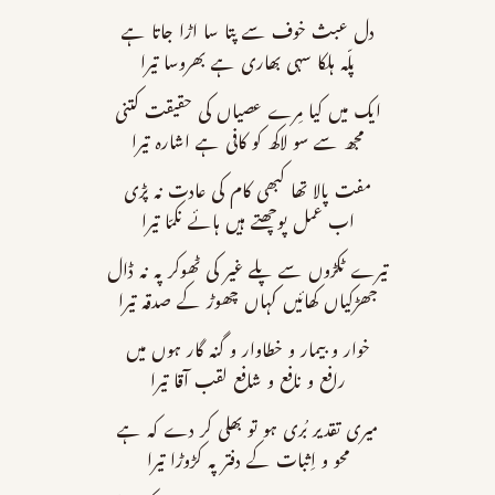
دل عبث خوف سے پتا سا اڑا جاتا ہے
پلّہ ہلکا سہی بھاری ہے بھروسا تیرا
ایک میں کیا مِرے عصیاں کی حقیقت کتنی
مجھ سے سو لاکھ کو کافی ہے اشارہ تیرا
مفت پالا تھا کبھی کام کی عادت نہ پڑی
اب عمل پوچھتے ہیں ہائے نکمّا تیرا
تیرے ٹکڑوں سے پلے غیر کی ٹھوکر پہ نہ ڈال
جھڑکیاں کھائیں کہاں چھوڑ کے صدقہ تیرا
خوار و بیمار و خطاوار و گنہ گار ہوں میں
رافع و نافع و شافع لقب آقا تیرا
میری تقدیر بُری ہو تو بھلی کر دے کہ ہے
محو و اِثبات کے دفتر پہ کڑوڑا تیرا