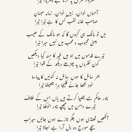
خسروا! عرش پہ اڑتا ہے پھریرا تیرا
آسماں خوان، زمیں خوان، زمانہ مہمان
صاحبِ خانہ لقب کس کا ہے تیرا تیرا
میں تو مالک ہی کہوں گا کہ ہو مالک کے حبیب
یعنی محبوب و محب میں نہیں میرا تیرا
تیرے قدموں میں جو ہیں غیر کا منہ کیا دیکھیں
کون نظروں پہ چڑھے دیکھ کے تلوا تیرا
بحر سائل کا ہوں سائل نہ کنوئیں کا پیاسا
خود بجھا جائے کلیجا مِرا چھینٹا تیرا
چور حاکم سے چھپا کرتے ہیں یاں اس کے خلاف
تیرے دامن میں چھپے چور انوکھا تیرا
آنکھیں ٹھنڈی ہوں جگر تازے ہوں جانیں سیراب
سچے سورج وہ دل آرا ہے اجالا تیرا