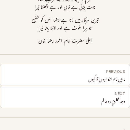
جوت پڑتی ہے تِری نور ہے چھنتا تیرا
تیری سرکار میں لاتا ہے رؔضا اس کو شفیع
جو مِرا غوث ہے اور لاڈلا بیٹا تیرا
اعلیٰ حضرت امام احمد رضا خان
PREVIOUS
نہ میں نام انکا جپوں تو کیوں
NEXT
وجہِ تخلیقِ دو عالم