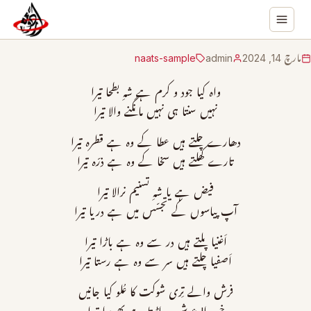
مارچ 14, 2024
admin
naats-sample
واہ کیا جود و کرم ہے شہِ بطحا تیرا
نہیں سنتا ہی نہیں مانگنے والا تیرا
دھارے چلتے ہیں عطا کے وہ ہے قطرہ تیرا
تارے کھلتے ہیں سخا کے وہ ہے ذرّہ تیرا
فیض ہے یا شہِ تسنیم نرالا تیرا
آپ پیاسوں کے تجسّس میں ہے دریا تیرا
اَغنیا پلتے ہیں در سے وہ ہے باڑا تیرا
اَصفیا چلتے ہیں سر سے وہ ہے رستا تیرا
فرش والے تِری شوکت کا عُلو کیا جانیں