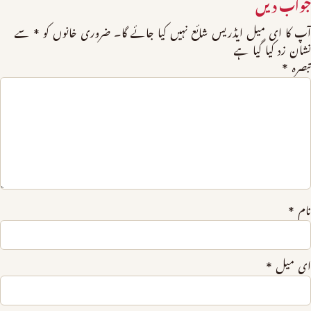
جواب دیں
آپ کا ای میل ایڈریس شائع نہیں کیا جائے گا۔
ضروری خانوں کو
*
سے
نشان زد کیا گیا ہے
تبصرہ
*
نام
*
ای میل
*