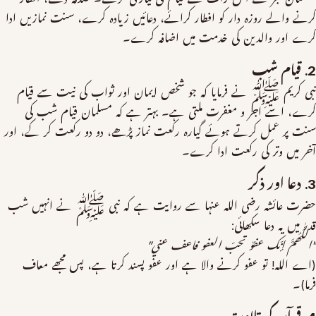
کرنے والے روزہ دار کو افطار کرائے، دعائیں زیادہ کرے، سنت نمازیں ادا
کرے اور والدین کی خدمت میں اضافہ کرے۔
2. قیام شب
نبی کریم ﷺ نے فرمایا کہ جو شخص ایمان اور ثواب کی نیت سے قیام
کرے، اسے اجر و مغفرت ملتی ہے۔ بہتر ہے کہ مسلمان قیام شب کی
سنت پر عمل کرتے ہوئے گیارہ رکعت نماز پڑھے، دو دو رکعت کر کے، اور
آخر میں وتر کی رکعت ادا کرے۔
3. دعا اور ذکر
حضرت عائشہ رضی اللہ عنہا سے روایت ہے کہ نبی ﷺ نے انہیں شب
قدر میں یہ دعا سکھائی:
"اللّٰھُمَّ إنّك عفوٌ تحبّ العفو فاعف عني”
(اے اللہ! تو عفو کرنے والا ہے اور عفو پسند کرتا ہے، پس مجھے معاف
فرما)۔