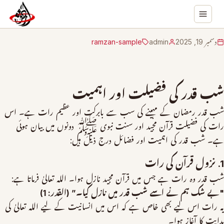
دسمبر 19, 2025
admin
ramzan-sample
شب قدر کی فضیلت اور اہمیت
شب قدر رمضان کے مہینے کی سب سے بابرکت اور عظیم رات ہے۔ اس
رات کی فضیلت قرآن مجید اور سنت نبوی ﷺ دونوں میں بیان ہوئی
ہے۔ شب قدر کی اہمیت اور فضائل درج ذیل ہیں:
1. نزول قرآن کی رات
شب قدر وہ رات ہے جس میں قرآن مجید نازل ہوا۔ اللہ تعالیٰ فرماتا ہے:
"بے شک ہم نے اسے شب قدر میں نازل کیا۔” (القدر: 1)
یہ رات اس لیے بھی خاص ہے کہ اس میں انسانیت کے لیے اللہ تعالیٰ کی
ہدایت کا آغاز ہوا۔