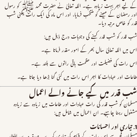
کے لیے اجر بہت زیادہ ہے۔ اللہ تعالیٰ نے حضرت محمد ﷺ کو رسول
اور رمضان کے مہینے کو منتخب فرمایا، اور اس ماہ کی ایک رات یعنی شب
قدر کو خاص مرتبہ دیا۔
شب قدر کو شب قدر کہنے کی وجوہات درج ذیل ہیں:
اس میں اللہ تعالیٰ سال بھر کے امور مقدر فرماتا ہے۔
اس رات کی فضیلت اور عظمت باقی راتوں سے بلند ہے۔
طاعات اور عبادات کا اجر اس رات میں کئی گنا بڑھا دیا جاتا ہے۔
شب قدر میں کیے جانے والے اعمال
مسلمان کو شب قدر کی رات عبادات اور طاعات میں زیادہ سے زیادہ
مشغول رہنا چاہیے۔ ان اعمال میں شامل ہیں:
1. تیاری اور احسانات
مسلمان فجر سے اس رات کے قیام کی تیاری کرے۔ صدقہ دے، افطار