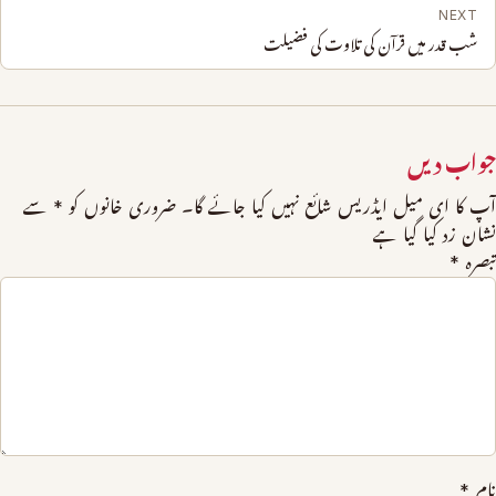
NEXT
شب قدر میں قرآن کی تلاوت کی فضیلت
جواب دیں
آپ کا ای میل ایڈریس شائع نہیں کیا جائے گا۔
ضروری خانوں کو
*
سے
نشان زد کیا گیا ہے
تبصرہ
*
نام
*