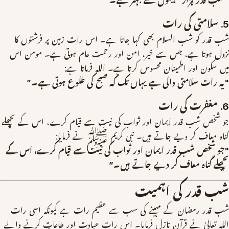
"شب قدر ہزار مہینوں سے بہتر ہے۔”
5. سلامتی کی رات
شب قدر کو شب السلام بھی کہا جاتا ہے۔ اس رات زمین پر فرشتوں کا
نزول ہوتا ہے، جس سے خیر، امن اور رحمت عام ہوتی ہے۔ مومن اس
میں سکون اور اطمینان محسوس کرتا ہے۔ اللہ فرماتا ہے:
"یہ رات سلامتی والی ہے یہاں تک کہ صبح کی طلوع ہوتی ہے۔”
6. مغفرت کی رات
جو شخص شب قدر ایمان اور ثواب کی نیت سے قیام کرے، اس کے پچھلے
گناہ معاف کر دیے جاتے ہیں۔ نبی کریم ﷺ نے فرمایا:
"جو شخص شب قدر ایمان اور ثواب کی نیت سے قیام کرے، اس کے
پچھلے گناہ معاف کر دیے جاتے ہیں۔”
شب قدر کی اہمیت
شب قدر رمضان کے مہینے کی سب سے عظیم رات ہے کیونکہ اسی رات
اللہ تعالیٰ نے قرآن نازل فرمایا۔ اس رات عبادت اور طاعات کرنے والے