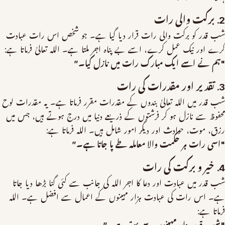
2. برکت والی رات
شب قدر کو برکت والی رات قرار دیا گیا ہے۔ جو شخص اس رات عبادت
کرے اور نیک عمل کرے، اسے بے پناہ اجر ملتا ہے۔ اللہ تعالیٰ فرماتا ہے:
"ہم نے اسے ایک مبارک رات میں نازل کیا۔”
3. تقدیر اور مقدرات کی رات
شب قدر میں اللہ تعالیٰ بندوں کے مقدرات مقرر فرماتا ہے۔ یہ مقدرات لوح
محفوظ سے نازل ہو کر فرشتوں کے ذریعے دنیا میں درج ہوتے ہیں، جس میں
رزق، موت، حوادث اور دیگر امور شامل ہیں۔ اللہ فرماتا ہے:
"اسی رات ہر حکمت والا معاملہ طے پا جاتا ہے۔”
4. خیر و برکت کی رات
شب قدر میں عبادت اور دعا کا اجر اللہ کی جانب سے کئی گنا بڑھا دیا جاتا
ہے۔ اس رات کی عبادت ہزار مہینوں کے اعمال سے افضل ہے۔ اللہ
فرماتا ہے: