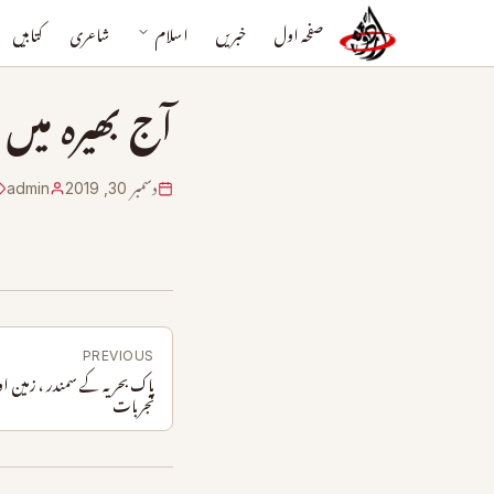
صفحہ اول
خبریں
اسلام
شاعری
کتابیں
آج بھیرہ می
دسمبر 30, 2019
admin
PREVIOUS
پاک بحریہ کے سمندر ، زمین ا
تجربات