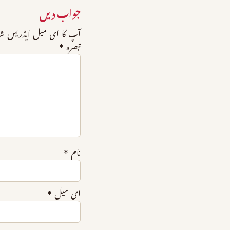
جواب دیں
آپ کا ای میل ایڈریس شائع
تبصرہ
*
نام
*
ای میل
*