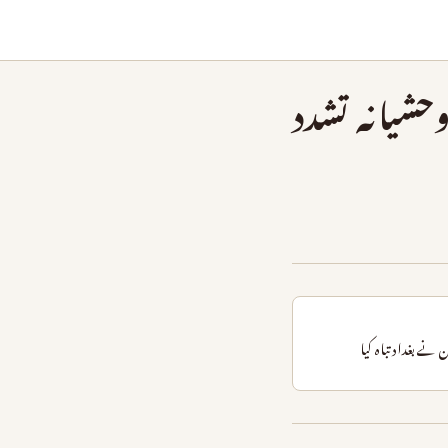
حشیانہ تشدد
نے بغداد تباہ کیا