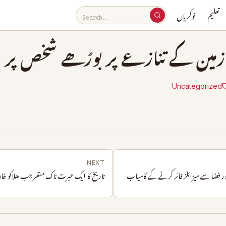
تعلیم
نوکریاں
ں زمین کے تنازعے پر بوڑھے شخص پر و
Uncategorized
NEXT
ور فضا سے میزائلز فائر کرنے کے کامیاب
تاریخ کا ایک عبرت ناک منظر جب هلاکو خان 