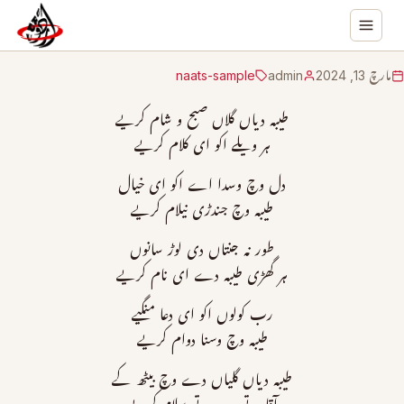
مارچ 13, 2024
admin
naats-sample
طیبہ دیاں گلاں صبح و شام کریے
ہر ویلے اکو ای کلام کریے
دل وچ وسدا اے اکو ای خیال
طیبہ وچ جندڑی نیلام کریے
طور نہ جنتاں دی لوڑ سانوں
ہر گھڑی طیبہ دے ای نام کریے
رب کولوں اکو ای دعا منگیے
طیبہ وچ وسنا دوام کریے
طیبہ دیاں گلیاں دے وچ بیٹھ کے