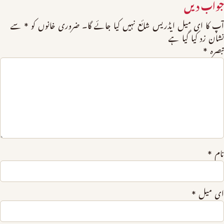
جواب دیں
آپ کا ای میل ایڈریس شائع نہیں کیا جائے گا۔
ضروری خانوں کو
*
سے
نشان زد کیا گیا ہے
تبصرہ
*
نام
*
ای میل
*