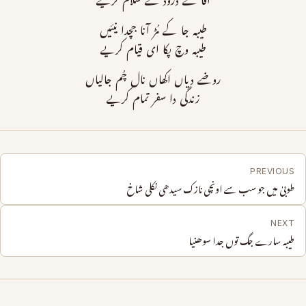
آقا تے درود تے سلام کریے
طیبہ جا کے مُڑ آنا جچدا نیئیں
طیبہ وچ پکا ای قیام کریے
روضے دیاں اکھاں نال چُم جالیاں
زندگی دا سفر تمام کریے
PREVIOUS
طوبیٰ میں جو سب سے اونچی نازک سیدھی نکلی شاخ
NEXT
طیبہ سارے جگ توں جدا سوھنیا