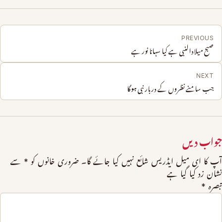
PREVIOUS
صبح میلادالنبی ہے کیا سہانا نور ہے
NEXT
جب سامنے نظروں کے دربار نبی ہوگا
جواب دیں
آپ کا ای میل ایڈریس شائع نہیں کیا جائے گا۔
ضروری خانوں کو
*
سے
نشان زد کیا گیا ہے
تبصرہ
*