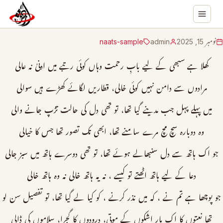
نومبر 15, 2025
admin
naats-sample
کھلا ہے سبھی کے لیے بابِ رحمت وہاں کوئی رتبے میں ادنیٰ نہ عالی
مرادوں سے دامن نہیں کوئی خالی، قطاریں لگائے کھڑے ہیں سوالی
میں پہلے پہل جب مدینے گیا تھا، تو تھی دل کی حالت تڑپ جانے والی
وہ دوبارہ سچ مچ مرے سامنے تھا، ابھی تک تصور تھا جس کا خیالی
جو اک ہاتھ سے دل سنبھالے ہوئے تھا، تو تھی دوسرے ہاتھ میں سبز جالی
دعا کے لیے ہاتھ اٹھتے تو کیسے ، نہ یہ ہاتھ خالی نہ وہ ہاتھ خالی
جو پوچھا ہے تم نے ، کہ میں نذر کرنے ، کو کیا لے گیا تھا، تو تفصیل سن لو
تھا نعتوں کا اک ہار اشکوں کے موتی، درودوں کا گجرا، سلاموں کی ڈالی