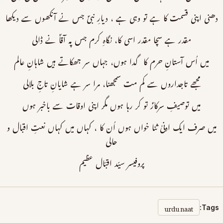
دھنی اپنی قسمت کا ہے تو وہی ہے ، دیارِ نبیؐ جس نے آنکھوں سے دیکھا
مقدر ہے سچا مقدر اسی کا، نگاہِ کرم جس پہ آقاؐ نے ڈالی
میں اُس آستانِ حرم کا گدا ہوں، جہاں سر جھکاتے ہیں شاہانِ عالم
مجھے تاجداروں سے کم مت سمجھنا، مرا سر ہے شایانِ تاجِ بلالی
میں توصیفِ سرکارؐ تو کر رہا ہوں مگر اپنی اوقات سے باخبر ہوں
میں صرف ایک ادنیٰ ثنا خواں ہوں اُن کا ، کہاں میں کہاں نعتِ اقبال و
حالی
پروفیسر سیّد اقبؔال عظیم
urdu naat
Tags: