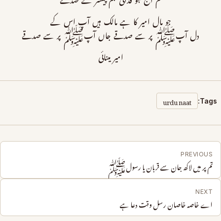
تم آج ہو فدائی ہم پیشتر سے صدقے
جو مال امیر کا ہے مالک ہیں آپ اس کے
دل آپﷺ پر سے صدقے جاں آپﷺ پر سے صدقے
امیر مینائی
urdu naat
Tags:
PREVIOUS
تم پر میں لاکھ جان سے قربان یا رسولﷺ
NEXT
اے خاصہ خاصان رسل وقت دعا ہے