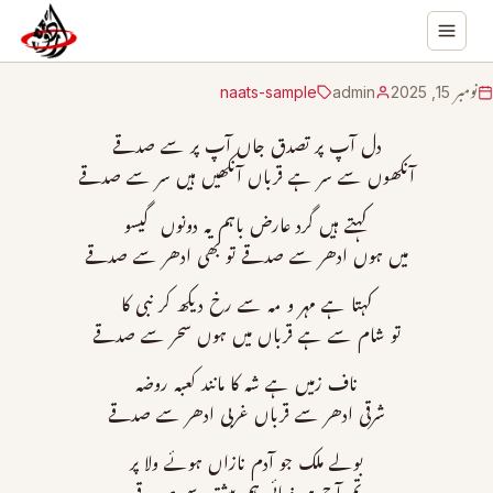
نومبر 15, 2025
admin
naats-sample
دل آپ پر تصدق جاں آپ پر سے صدقے
آنکھوں سے سر ہے قرباں آنکھیں ہیں سر سے صدقے
کہتے ہیں گرد عارض باہم یہ دونوں گیسو
میں ہوں ادھر سے صدقے تو بھی ادھر سے صدقے
کہتا ہے مہر و مہ سے رخ دیکھ کر نبی کا
تو شام سے ہے قرباں میں ہوں سحر سے صدقے
ناف زمیں ہے شہ کا مانند کعبہ روضہ
شرقی ادھر سے قرباں غربی ادھر سے صدقے
بولے ملک جو آدم نازاں ہوئے ولا پر