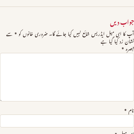
جواب دیں
آپ کا ای میل ایڈریس شائع نہیں کیا جائے گا۔
ضروری خانوں کو
*
سے
نشان زد کیا گیا ہے
تبصرہ
*
نام
*