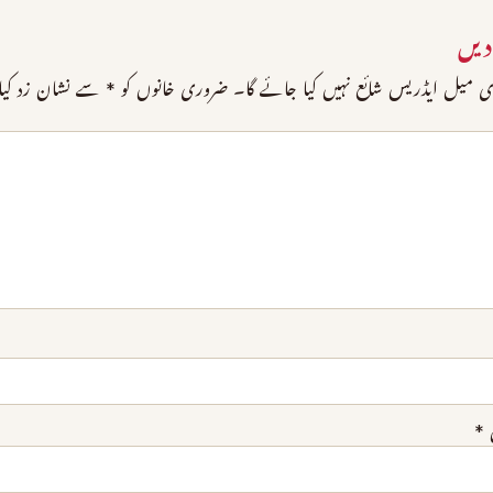
دیں
 میل ایڈریس شائع نہیں کیا جائے گا۔
ضروری خانوں کو
*
سے نشان زد کیا 
*