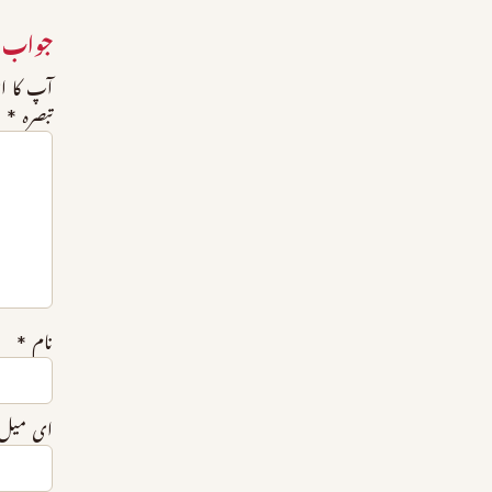
جواب 
آپ کا ای
تبصرہ
*
نام
*
ای میل