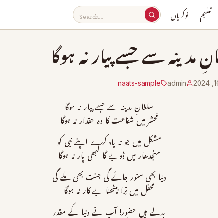
تعلیم
نوکریاں
نِ مدینہ سے جسے پیار نہ ہوگا
naats-sample
admin
سلطانِ مدینہ سے جسے پیار نہ ہوگا
مَحشر میں شفاعت کا وہ حقدار نہ ہوگا
مشکل میں جو نہ یاد کرے اپنے نبی کو
منجدھار میں ڈوبے گا کبھی پار نہ ہوگا
دنیا بھی سنور جائے گی جنت بھی ملے گی
محفل میں تِرا بیٹھنا بے کار نہ ہوگا
بدلے ہیں حضور! آپ نے دنیا کے مقدر