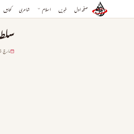
صفحہ اول
خبریں
اسلام
شاعری
کتابیں
سلطا
مارچ 16, 2024