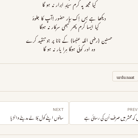
کیا مجھ پہ کرم سیّدِ ابرار نہ ہو گا
دیکھا ہے بس اِک بار حضور !آپ کا جلوۂ
کیا ایسا کرم پھر کبھی سرکار نہ ہوگا
حسنین (رضی اللہ عنہما) کے نانا پر جو تنقید کرے
وہ اور کوئی ہوگا مِرا یار نہ ہو گا
urdu naat
NEXT
PREV
یں کہ محشر میں صرف اُن کی رسائی ہے
سانوں اپنے کول بُلا لے مدینے والڑیا