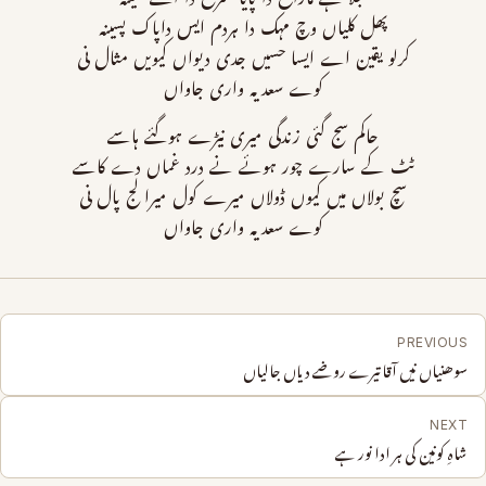
پھل کلیاں وچ مہک دا ہردم ایس داپاک پسینہ
کرلو یقین اے ایسا حسیں جدی دیواں کیویں مثال نی
کوے سعدیہ واری جاواں
حاکم سج گئی زندگی میری نیڑے ہوگئے ہاسے
ٹٹ کے سارے چور ہوئے نے درد غماں دے کاسے
سچ بولاں میں کیوں ڈولاں میرے کول میرا لج پال نی
کوے سعدیہ واری جاواں
PREVIOUS
سوھنیاں نیں آقا تیرے روضے دیاں جالیاں
NEXT
شاہِ کونین کی ہر ادا نور ہے