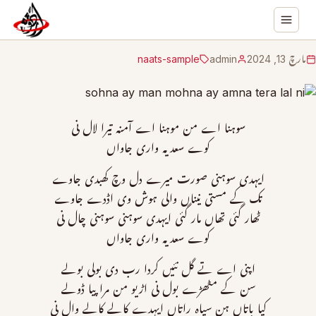
مارچ 13, 2024
admin
naats-sample
سوہنا اے من موہنا اے آمنہ تیرا لال نی
کوے سعدیہ واری جاواں
ایہدی سوہنی صورت میرے دل وچ کھبدی جاوے
تک کے مستی نیناں والی ہوش وی اڈدے جاوے
ٹھار گئی تھاں مار گئی ایہدی سوہنی سوہنی چال نی
کوے سعدیہ واری جاواں
اپنی اے تے گل نئیں کردا رب دی بولی بولے
سن کے مٹھڑے بول نی اڑیو من مرا پیا ڈولے
کیا باتاں ہن سیاہ راتاں ایہدے کالے کالے وال نی