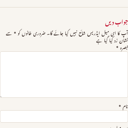
جواب دیں
آپ کا ای میل ایڈریس شائع نہیں کیا جائے گا۔
ضروری خانوں کو
*
سے
نشان زد کیا گیا ہے
تبصرہ
*
نام
*