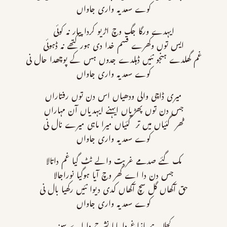
کوے سعدیہ واری جاواں
ایہدے ورگا جگ وچ اڑیو کردا پیار نہ کوئی
ایس توں وکھرے قسم خدا دی ہور کتھے نہ ڈہوئی
غم گھلدے ہنجو نئیں ڈہلدے جدوں ہس کے پوچھدا حال نی
کوے سعدیہ واری جاواں
میری ڈاچی والی ودھیاں اس دن توں رفتاراں
جس دن توں پھڑیاں ایہنے ایہدیاں آن مہاراں
ٹھر گئیاں میں تر گئیاں میرا ماہی میرے نال نی
کوے سعدیہ واری جاواں
مک گئے صدمے غربت والے ٹٹ گیا غم داتالا
جس دن دا اے گھر وچ آیا ہوگیا نوراجالا
حق آکھاں گل سچ آکھاں کدی دیوا نئیں رکھیا بال نی
کوے سعدیہ واری جاواں
کجلا ہے مازاغ دا پایا نشرح دا اے سینہ