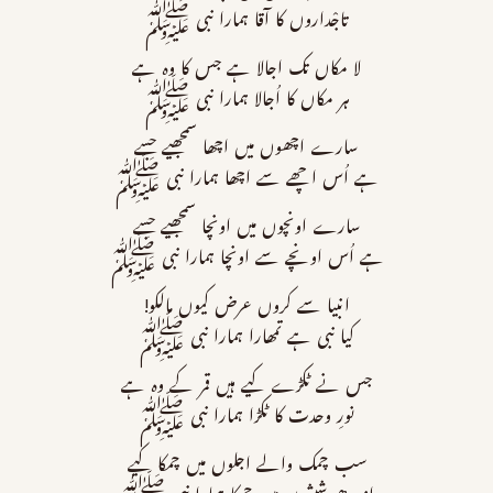
تاجْداروں کا آقا ہمارا نبی ﷺ
لا مکاں تک اجالا ہے جس کا وہ ہے
ہر مکاں کا اُجالا ہمارا نبی ﷺ
سارے اچھوں میں اچھا سمجھیے جسے
ہے اُس اچھے سے اچھا ہمارا نبی ﷺ
سارے اونچوں میں اونچا سمجھیے جسے
ہے اُس اونچے سے اونچا ہمارا نبی ﷺ
انبیا سے کروں عرض کیوں مالکو!
کیا نبی ہے تمھارا ہمارا نبی ﷺ
جس نے ٹکڑے کیے ہیں قمر کے وہ ہے
نورِ وحدت کا ٹکڑا ہمارا نبی ﷺ
سب چمک والے اجلوں میں چمکا کیے