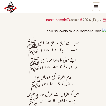
مارچ 13, 2024
admin
naats-sample
سب سے اولیٰ و اعلیٰ ہمارا نبی ﷺ
سب سے بالا و والا ہمارا نبی ﷺ
اپنے مولیٰ کا پیارا ہمارا نبی ﷺ
دونوں عالم کا دولھا ہمارا نبی ﷺ
بزمِ آخر کا شمع فروزاں ہوا
نورِ اوّل کا جلوہ ہمارا نبی ﷺ
جس کو شایاں ہے عرشِ خُدا پر جلوس
ہے وہ سلطانِ والا ہمارا نبی ﷺ