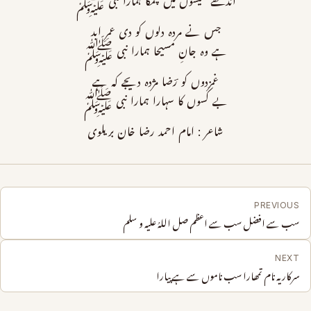
اندھے شیشوں میں چمکا ہمارا نبی ﷺ
جس نے مردہ دلوں کو دی عمرِ ابد
ہے وہ جانِ مسیحا ہمارا نبی ﷺ
غمزدوں کو رؔضا مژدہ دیجے کہ ہے
بے کَسوں کا سہارا ہمارا نبی ﷺ
شاعر : امام احمد رضا خان بریلوی
PREVIOUS
سب سے افضل سب سے اعظم صل اللہُ علیہ و سلم
NEXT
سرکار یہ نام تمھارا سب ناموں سے ہے پیارا