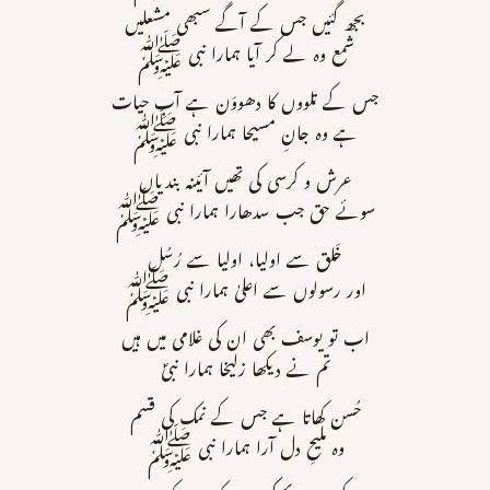
بجھ گئیں جس کے آگے سبھی مشعلیں
شمع وہ لے کر آیا ہمارا نبی ﷺ
جس کے تلووں کا دھووَن ہے آبِ حیات
ہے وہ جانِ مسیحا ہمارا نبی ﷺ
عرش و کرسی کی تھیں آئینہ بندیاں
سوئے حق جب سدھارا ہمارا نبی ﷺ
خَلق سے اولیا، اولیا سے رُسُل
اور رسولوں سے اعلیٰ ہمارا نبی ﷺ
اب تو یوسف بھی ان کی غلامی میں ہیں
تم نے دیکھا زلیخا ہمارا نبیؐ
حُسن کھاتا ہے جس کے نمک کی قسم
وہ ملیحِ دل آرا ہمارا نبی ﷺ