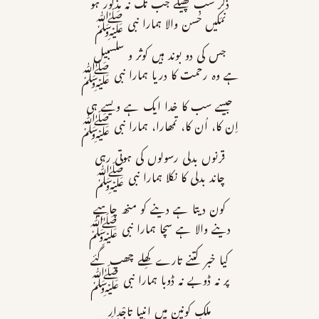
ذکر سب پھیکے جب تک نہ مذکور ہو
نمَکیں حُسن والا ہمارا نبی ﷺ
جس کی دو بوند ہیں کوثر و سلسبیل
ہے وہ رحمت کا دریا ہمارا نبی ﷺ
جیسے سب کا خدا ایک ہے ویسے ہی
اِن کا، اُن کا، تمھارا، ہمارا نبی ﷺ
قرنوں بدلی رسولوں کی ہوتی رہی
چاند بدلی کا نکلا ہمارا نبی ﷺ
کون دیتا ہے دینے کو منھ چاہیے
دینے والا ہے سچا ہمارا نبی ﷺ
کیا خبر کتنے تارے کھِلے چھپ گئے
پر نہ ڈوبے نہ ڈوبا ہمارا نبی ﷺ
ملکِ کونین میں انبیا تاجْدار