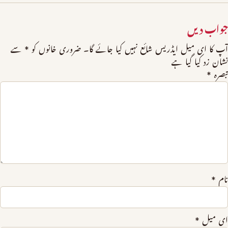
جواب دیں
آپ کا ای میل ایڈریس شائع نہیں کیا جائے گا۔
ضروری خانوں کو
*
سے
نشان زد کیا گیا ہے
تبصرہ
*
نام
*
ای میل
*