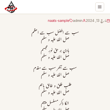
مارچ 13, 2024
admin
naats-sample
سب سے افضل سب سے اعظم
صل اللہُ علیہ و سلم
ہادیِ بر حق نورِ مجسم
صل اللہُ علیہ و سلم
سب سے آخر سب سے مقدم
صل اللہُ علیہ و سلم
طلبِ خلق و خالق باہم
صل اللہُ علیہ و سلم
انکا ذکر مسلسل پیہم