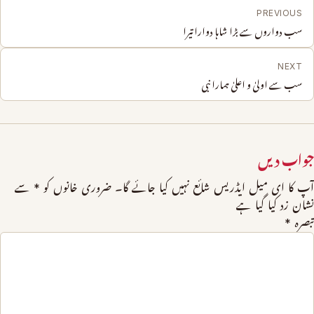
PREVIOUS
سب دواروں سے بڑا شاہا دوارا تیرا
NEXT
سب سے اولیٰ و اعلیٰ ہمارا نبی
جواب دیں
آپ کا ای میل ایڈریس شائع نہیں کیا جائے گا۔
ضروری خانوں کو
*
سے
نشان زد کیا گیا ہے
تبصرہ
*