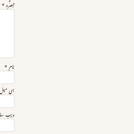
تبصرہ
*
نام
*
ای میل
ویب‌ س