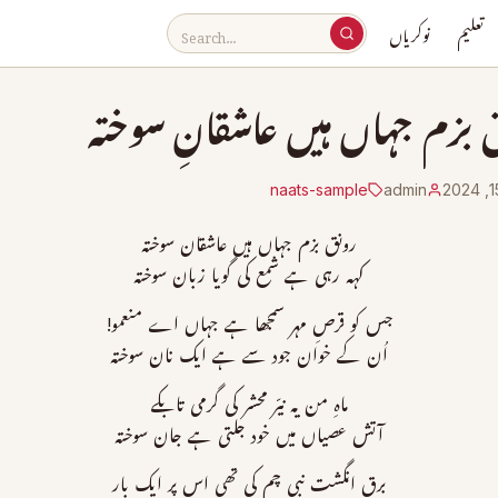
تعلیم
نوکریاں
 بزم جہاں ہیں عاشقانِ سوختہ
naats-sample
admin
رونق بزم جہاں ہیں عاشقان سوختہ
کہہ رہی ہے شمع کی گویا زبان سوختہ
جس کو قرصِ مہر سمجھا ہے جہاں اے منعمو!
اُن کے خوان جود سے ہے ایک نان سوختہ
ماہِ من یہ نیّر محشر کی گرمی تابکے
آتش عصیاں میں خود جلتی ہے جان سوختہ
برق انگشت نبی چم کی تھی اس پر ایک بار