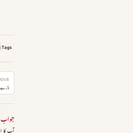
Tags:
IOUS
ذرّے 
جواب 
آپ کا ای