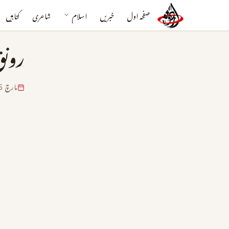
صفحہ اول
خبریں
اسلام
شاعری
کتابیں
رونق
مارچ 15, 2024