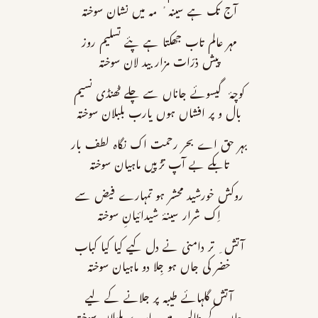
آج تک ہے سینہ ٔ مہ میں نشان سوختہ
مہر عالم تاب جھکتا ہے پئے تسلیم روز
پیش ذرّات مزار بید لان سوختہ
کوچۂ گیسوئے جاناں سے چلے ٹھنڈی نسیم
بال و پر افشاں ہوں یارب بلبلان سوختہ
بہر حق اے بحر رحمت اک نگاہ لطف بار
تابکے بے آپ تڑپیں ماہیان سوختہ
روکش خورشید محشر ہو تمہارے فیض سے
اِک شرار سینۂ شیدائیانِ سوختہ
آتش ِ تر دامنی نے دل کیے کیا کیا کباب
خضر کی جاں ہو جِلا دو ماہیان سوختہ
آتش گلہائے طیبہ پر جلانے کے لیے