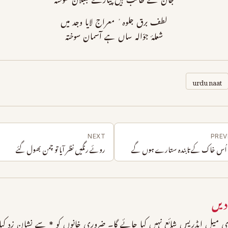
جان کے طالب ہیں پیارے بلبلان سوختہ
لطف برق جلوہ ٔ معراج لایا وجد میں
شعلۂ جوّالہ ساں ہے آسمان سوختہ
urdu naat
NEXT
PREV
اُس خاک کے تابندہ ستارے ہوں گے
روئے رنگیں نظر آیا تو چمن بھول گئے
دیں
 میل ایڈریس شائع نہیں کیا جائے گا۔
ضروری خانوں کو
*
سے نشان زد کیا 