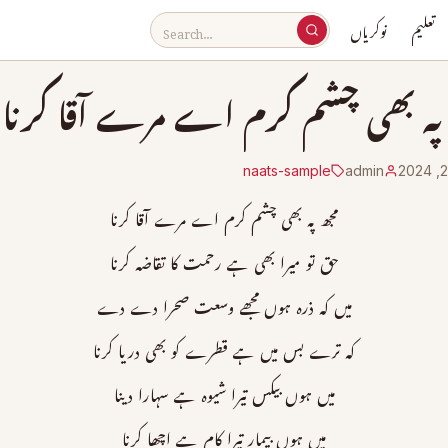
تعلیم
نوکریاں
پہ بھی چشم کرم اے مرے آقا کرنا
naats-sample
admin
مجھ پہ بھی چشم کرم اے مرے آقا کرنا
حق تو میرا بھی ہے رحمت کا تقاضہ کرنا
میں کہ ذرہ ہوں مجھے وسعت صحرا دے دے
کہ ترے بس میں ہے قطرے کو بھی دریا کرنا
میں ہوں بیکس تیرا شیوہ ہے سہارا دینا
میں ہوں بیمار تیرا کام ہے اچھا کرنا