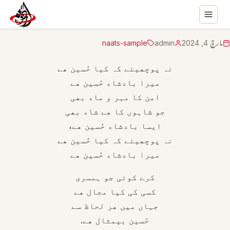
مارچ 4, 2024
admin
naats-sample
ﻧﮧ ﭘﻮﭼﮭﯿﺌﮯ ﮐﮧ ﮐﯿﺎ ﺣُﺴــــــﯿﻦ ﮬﮯ
ﻣﯿﺮﺍ ﺑﺎﺩﺷﺎﮦ ﺣُﺴــــــﯿﻦ ﮬﮯ
ﺍﻣﻦ ﮐﺎ ﻣﮩﺮ ﻭ ﻣﺎﮦ ﺑﮭﯽ
ﺟﻮ ﺷﺎﮨﻮﮞ ﮐﺎ ﮬﮯ ﺷــﺎﮦ ﺑﮭﯽ
ﺍﯾﺴﺎ ﺑﺎﺩﺷﺎﮦ ﺣُﺴــــــﯿﻦ ﮬﮯ،
ﻧﮧ ﭘﻮﭼﮭﯿﺌﮯ ﮐﮧ ﮐﯿﺎ ﺣُﺴــــــﯿﻦ ﮬﮯ
ﻣﯿﺮﺍ ﺑﺎﺩﺷﺎﮦ ﺣُﺴــــــﯿﻦ ﮬﮯ
ﮐﺮﮮ ﮐﻮﺋﯽ ﺟﻮ ﮨﻤﺴﺮﯼ
ﮐﺴﯽ ﮐﯽ ﮐﯿﺎ ﻣﺠﺎﻝ ﮬﮯ
ﺟﮩـــﺎﮞ ﻣﯿﮟ ﮬﺮ ﻟﺤﺎﻅ ﺳﮯ
ﺣُﺴــــﯿﻦ ﺑﯿـﻤﺜﺎﻝ ﮬﮯ.