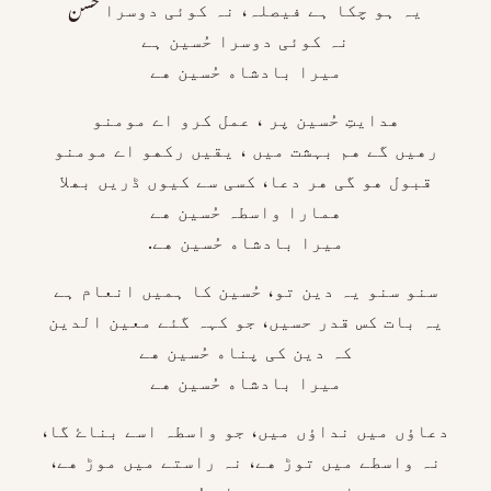
ﯾﮧ ﮨﻮ ﭼﮑﺎ ﮨﮯ ﻓﯿﺼﻠﮧ، ﻧﮧ ﮐﻮﺋﯽ ﺩﻭﺳﺮﺍ حسن
ﻧﮧ ﮐﻮﺋﯽ ﺩﻭﺳﺮﺍ ﺣُﺴــــــﯿﻦ ﮨﮯ
ﻣﯿﺮﺍ ﺑﺎﺩﺷﺎﮦ ﺣُﺴـــــﯿﻦ ﮬﮯ
ﮬـــﺪﺍﯾﺖِ ﺣُﺴـــــﯿﻦ ﭘﺮ ، ﻋﻤﻞ ﮐﺮﻭ ﺍﮮ ﻣﻮﻣﻨﻮ
ﺭﮬﯿﮟ ﮔﮯ ﮬﻢ ﺑﮩﺸﺖ ﻣﯿﮟ ، ﯾﻘﯿﮟ ﺭﮐﮭﻮ ﺍﮮ ﻣﻮﻣﻨﻮ
ﻗﺒﻮﻝ ﮬﻮ ﮔﯽ ﮬﺮ ﺩﻋﺎ، ﮐﺴﯽ ﺳﮯ ﮐﯿﻮﮞ ﮈﺭﯾﮟ ﺑﮭﻼ
ﮬﻤﺎﺭﺍ ﻭﺍﺳﻄﮧ ﺣُﺴـــــﯿﻦ ﮬﮯ
ﻣﯿﺮﺍ ﺑﺎﺩﺷﺎﮦ ﺣُﺴـــــﯿﻦ ﮬﮯ.
ﺳﻨﻮ ﺳﻨﻮ ﯾﮧ ﺩﯾﻦ ﺗﻮ، ﺣُﺴــــــﯿﻦ ﮐﺎ ﮨﻤﯿﮟ ﺍﻧﻌﺎﻡ ﮨﮯ
ﯾﮧ ﺑﺎﺕ ﮐﺲ ﻗﺪﺭ ﺣﺴﯿﮟ، ﺟﻮ ﮐﮩﮧ ﮔﺌﮯ ﻣﻌﯿـــﻦ ﺍﻟﺪﯾﻦ
ﮐﮧ ﺩﯾﻦ ﮐﯽ ﭘﻨﺎﮦ ﺣُﺴــــــﯿﻦ ﮬﮯ
ﻣﯿﺮﺍ ﺑﺎﺩﺷﺎﮦ ﺣُﺴــــــﯿﻦ ﮬﮯ
ﺩﻋﺎﺅﮞ ﻣﯿﮟ ﻧﺪﺍﺅﮞ ﻣﯿﮟ، ﺟﻮ ﻭﺍﺳﻄﮧ ﺍﺳﮯ ﺑﻨﺎﮰ ﮔﺎ،
ﻧﮧ ﻭﺍﺳﻄﮯ ﻣﯿﮟ ﺗﻮﮌ ﮬﮯ، ﻧﮧ ﺭﺍﺳﺘﮯ ﻣﯿﮟ ﻣﻮﮌ ﮬﮯ،