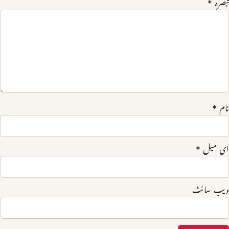
تبصرہ
*
نام
*
ای میل
*
ویب‌ سائٹ