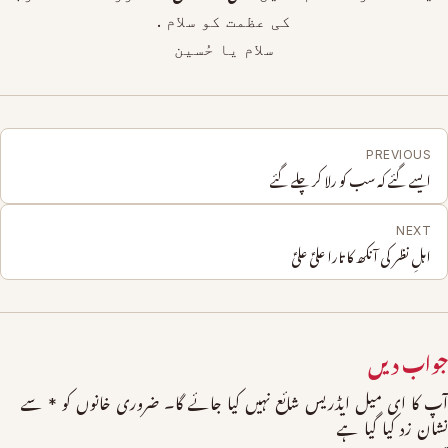
ﮐﯽ ﻋﻈﻤـﺖ ﮐﻮ ﺳــﻼﻡ .
ﺳـــــــﻼﻡ ﯾﺎ ﺣُﺴـــــــــــــﯿﻦ
PREVIOUS
ایسے گئے کہ سب کو رلا کر چلے گئے
NEXT
اہلِ نظر کی آنکھ کا تارا علیؑ علیؑ
جواب دیں
آپ کا ای میل ایڈریس شائع نہیں کیا جائے گا۔
ضروری خانوں کو
*
سے
نشان زد کیا گیا ہے