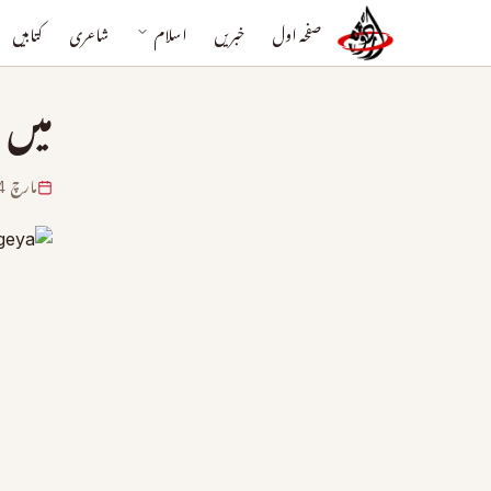
صفحہ اول
خبریں
اسلام
شاعری
کتابیں
میں 
مارچ 14, 2024