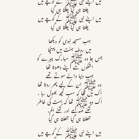
میں اپنے نبی ﷺ کے کُوچے میں
چلتا ہی گیا چلتا ہی گیا
میں اپنے نبی ﷺ کے کُوچے میں
چلتا ہی گیا چلتا ہی گیا
جب مسجد نبوى كو ديكھا
ميں روضہ جنت ميں پہنچا
جِس جا وہ ﷺ مبارك چہرے كو
اشكوں سے اپنے دھوتا تھا
جب دنيا والے سوتے تھے
وہ ﷺ ان کے ليے پھر روتا تھا
اك ميں تھا كہ سب كچھ بھول رہا ،
اك وہ ﷺ تھا كہ امت كى خاطر
كتنے صدمے اور كتنے الم،
جھلتا ہی گیا جھلتا ہی گيا
میں اپنے نبی ﷺ کے کُوچے میں