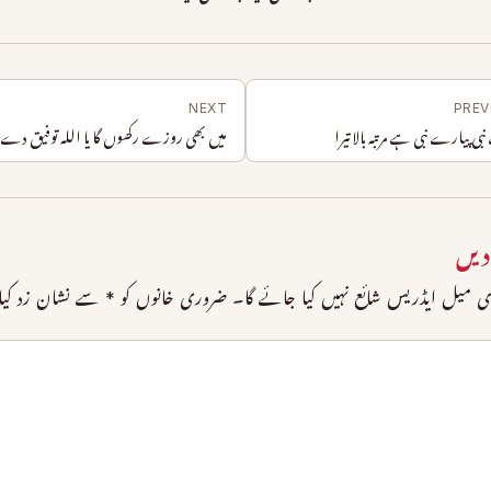
NEXT
PREV
ی پیارے نبی ہے مرتبہ بالا تیرا
میں بھی روزے رکھوں گا یا اللہ توفیق دے
دیں
 میل ایڈریس شائع نہیں کیا جائے گا۔
ضروری خانوں کو
*
سے نشان زد کیا 