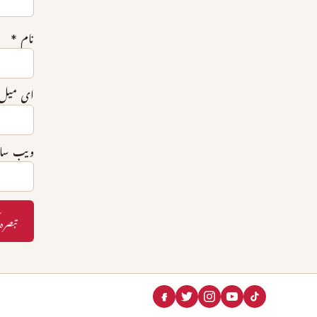
نام
*
ای میل
ویب‌ س