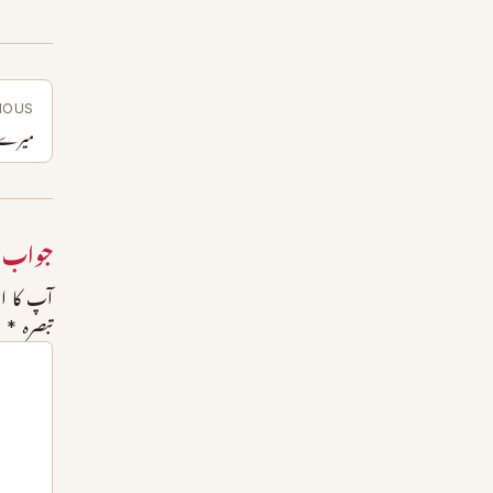
IOUS
میرے نب
جواب 
آپ کا ای
تبصرہ
*