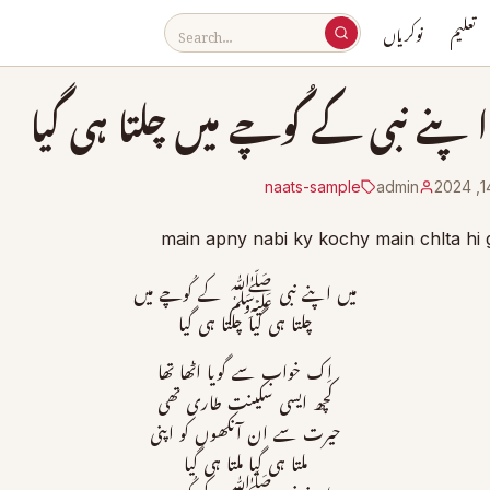
تعلیم
نوکریاں
اپنے نبی کے کُوچے میں چلتا ہی گیا
naats-sample
admin
میں اپنے نبی ﷺ کے کُوچے میں
چلتا ہی گیا چلتا ہی گیا
اِك خواب سے گويا اٹھا تھا
كچھ ايسى سكينت طارى تھی
حيرت سے ان آنكھوں كو اپنی
ملتا ہی گیا ملتا ہی گیا