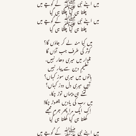
میں اپنے نبی ﷺ کے کُوچے میں
چلتا ہی گیا چلتا ہی گیا
میں اپنے نبی ﷺ کے کُوچے میں
چلتا ہی گیا چلتا ہی گیا
ميں كيا منہ لے كر جاؤں گا؟
كوثر كى طرف جب آؤں گا
تلوار ميں ميرى دھار نہیں،
تعلیمِ دین سے پیار نہیں
باتوں ميں ميرى سوز كہاں؟
آہیں ميرى دل دوز كہاں؟
كتنے ہی پیماں توڑ چکا،
میں رب كى ياديں چھوڑ چکا!
اِك ايك مرا پھر جرم مجھے
کَھلتا ہی گیا کَھلتا ہی گیا
میں اپنے نبی ﷺ کے کُوچے میں