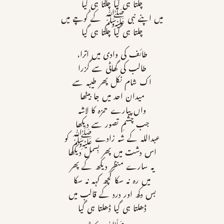
چلتا ہی گیا چلتا ہی گیا
میں اپنے نبی ﷺ کے کُوچے میں
چلتا ہی گیا چلتا ہی گیا
طائف كى وادى ميں اترا،
طالب كى گھاٹی سے گزرا
اك شام نكل پھر طیبہ سے
ميدان احد ميں جا بيٹھا
واں پیارے حمزہ كا لاشہ
جب چشمِ تصور سے ديكھا
عبداللہ کے شہ زادے ﷺ كو
اس دشت ميں پھر بِسمل ديكھا
يہ سارے منظر ديكھ کے پھر
ميں رہ نہ سکا كچھ کہہ نہ سكا
بس دکھ اور درد كے قالب ميں
ڈھلتا ہی گیا ڈھلتا ہی گیا