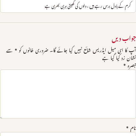
کرم کے بادل برس رہے ہیں ، دلوں کی کھیتی ہری بھری ہے
جواب دیں
آپ کا ای میل ایڈریس شائع نہیں کیا جائے گا۔
ضروری خانوں کو
*
سے
نشان زد کیا گیا ہے
تبصرہ
*
نام
*