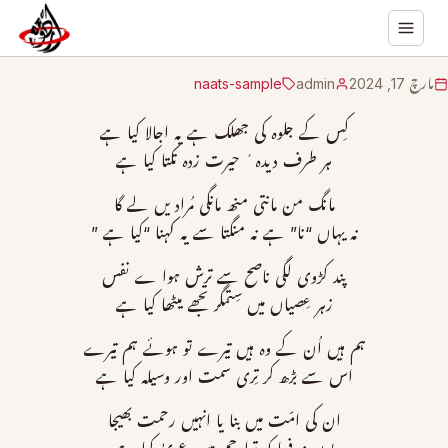
مارچ 17, 2024
admin
naats-sample
کِس کے جلوہ کی جھلک ہے یہ اجالا کیا ہے
ہر طرف دیدہ ٔ حیرت زدہ تکتا کیا ہے
مانگ من مانتی منھ مانگی مُراد یں لے گا
نہ یہاں “نا” ہے نہ منگتا سے یہ کہنا “کیا ہے ”
پند کڑوی لگی ناصح سے ترش ہوا ے نفس
زہر عِصیاں میں سِتمگر تجھے میٹھا کیا ہے
ہم ہیں اُن کے وہ ہیں تیرے تو ہوئے ہم تیرے
اس سے بڑھ کر تِری سمت اور وسیلہ کیا ہے
ان کی امّت میں بنا یا انہیں رحمت بھیجا