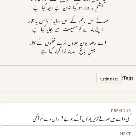
چشمِ بد دور ہو کیا شان ہے رتبہ کیا ہے
صدقے اس رحم کے اس سایہ ٔ دامن پہ نثار
اپنے بندے کو مصیبت سے بچایا کیا ہے
اے رضا جانِ عنادِل تِرے نغموں کے نثار
بلبلِ باغ ِ مدینہ تِرا کہنا کیا ہے
urdu naat
Tags:
PREVIOUS
کملی والے میں صدقے تری یاد توں آکے جو بے قرارا ں دے کم آگئی
NEXT