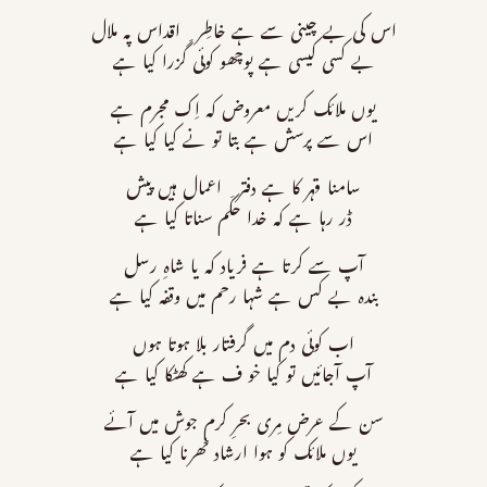
اس کی بے چینی سے ہے خاطِر ِ اقداس پہ ملال
بے کسی کیسی ہے پوچھو کوئی گزرا کیا ہے
یوں ملائک کریں معروض کہ اِک مجرم ہے
اس سے پرسش ہے بتا تو نے کیا کیا ہے
سامنا قہر کا ہے دفتر ِ اعمال ہیں پیش
ڈر رہا ہے کہ خدا حکم سناتا کیا ہے
آپ سے کرتا ہے فریاد کہ یا شاہِ رسل
بندہ بے کس ہے شہا رحم میں وقفہ کیا ہے
اب کوئی دم میں گرفتار بلا ہوتا ہوں
آپ آجائیں تو کیا خو ف ہے کھٹکا کیا ہے
سن کے عرض مِری بحرِ کرم جوش میں آئے
یوں ملائک کو ہوا ارشاد ٹھرنا کیا ہے