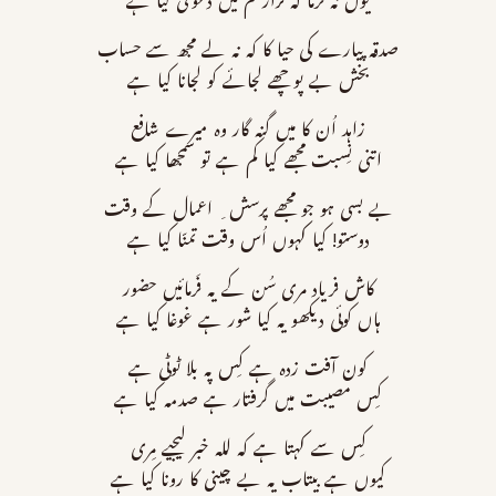
یوں نہ فرما کہ ترارحم میں دعویٰ کیا ہے
صدقہ پیارے کی حیا کا کہ نہ لے مجھ سے حساب
بخش بے پوچھے لجائے کو لجانا کیا ہے
زاہد اُن کا میں گنہ گار وہ میرے شافع
اتنی نِسبت مجھے کیا کم ہے تو سمجھا کیا ہے
بے بسی ہو جو مجھے پرسش ِ اعمال کے وقت
دوستو! کیا کہوں اُس وقت تمنّا کیا ہے
کاش فریاد مری سُن کے یہ فَرمائیں حضور
ہاں کوئی دیکھو یہ کیا شور ہے غوغا کیا ہے
کون آفت زدہ ہے کِس پہ بلا ٹوٹی ہے
کِس مصیبت میں گرفتار ہے صدمہ کیا ہے
کِس سے کہتا ہے کہ للہ خبر لیجیے مِری
کیوں ہے بیتاب یہ بے چینی کا رونا کیا ہے