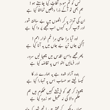
کس کو تم موردِ آفات کِیا چاہتے ہو !
ہم بھی تو آکے ذرا دیکھیں تماشا کیا ہے
ان کی آواز پہ کر اٹھوں میں بے ساختہ شور
اور تڑپ کر یہ کہوں اب مجھے پَر وا کیا ہے
لوہ آیا مِرا حامی مِرا غم خوار امم !
آگئی جاں تنِ بے جاں میں یہ آنا کیا ہے
پھر مجھے دامنِ اقدس میں چھپا لیں سرور
اور فرمائیں ہٹو اس پہ تقاضہ کیا ہے
بندہ آزاد شدہ ہے یہ ہمارے دَر کا
کیسا لیتے ہو حساب اس پہ تمہارا کیا ہے
چھوڑ کر مجھ کو فرشتے کہیں محکوم ہیں ہم
حکم والا کی نہ تعمیل ہو زہرہ کیا ہے
یہ سماں دیکھ کے محشر میں اٹھے شور کہ واہ