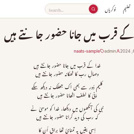
تعلیم
نوکریاں
کے قرب میں جانا حضور جانتے ہیں
naats-sample
admin
خدا کے قرب میں جانا حضور جانتے ہیں
وصالِ رب کا ٹھکانہ حضور جانتے ہیں
کلیم دُور سے بھی اک جھلک نہ دیکھ سکے
دَنیٰ کا لطف اٹھانا حضور جانتے ہیں
نبی کی آنکھوں میں دیکھا، خدا کو موسیٰ نے
کہ رب کی دید کرانا حضور جانتے ہیں
اِسی یقیں پہ تمنائ تھا براق اُن کا