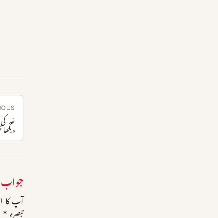
IOUS
خدا کی
دیکھا ن
جواب 
آپ کا ای
تبصرہ
*