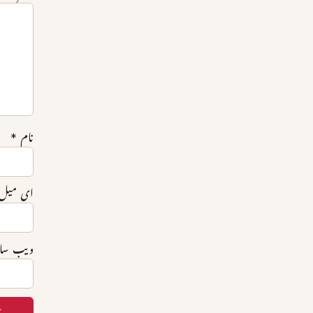
نام
*
ای میل
ویب‌ س