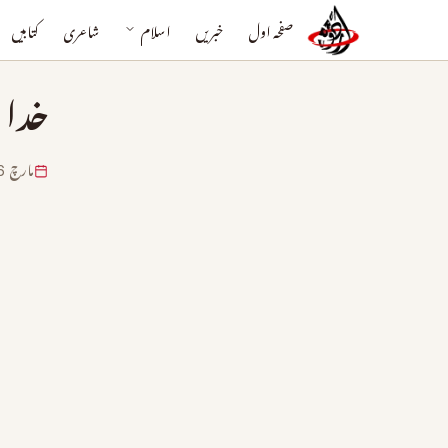
صفحہ اول
خبریں
اسلام
شاعری
کتابیں
خدا 
مارچ 6, 2024