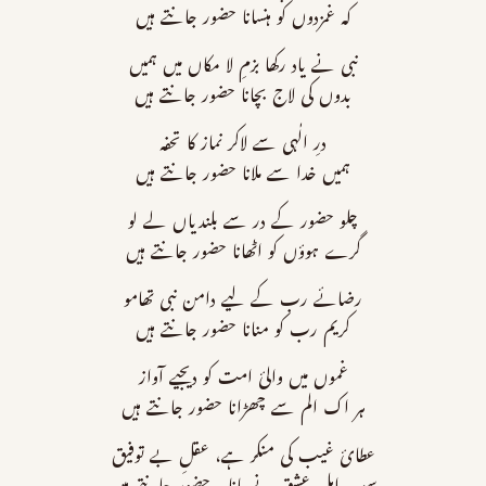
کہ غمزدوں کو ہنسانا حضور جانتے ہیں
نبی نے یاد رکھا بزمِ لا مکاں میں ہمیں
بدوں کی لاج بچانا حضور جانتے ہیں
درِ الٰہی سے لاکر نماز کا تحفہ
ہمیں خدا سے ملانا حضور جانتے ہیں
چلو حضور کے در سے بلندیاں لے لو
گـرے ہوؤں کو اٹھانا حضور جانتے ہیں
رضائے رب کے لیے دامن نبی تھامو
کریم رب کو منانا حضور جانتے ہیں
غموں میں والئ امت کو دیجیے آواز
ہر اک الم سے چھڑانا حضور جانتے ہیں
عطائ غیب کی منکر ہـے، عقلِ بـے توفیق