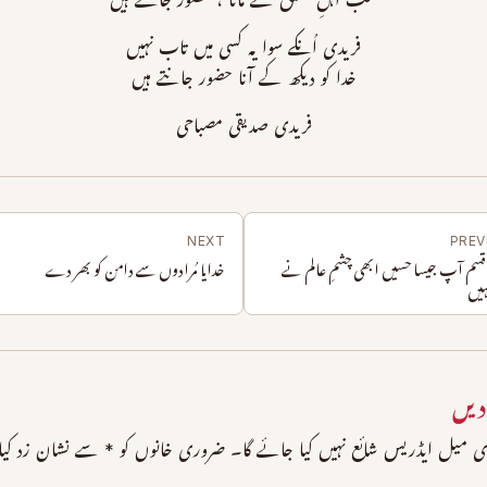
سب اہلِ عشق نے مانا ، حضور جانتے ہیں
فریدی اُنکے سوا یہ کسی میں تاب نہیں
خدا کو دیکھ کے آنا حضور جانتے ہیں
فریدی صدیقی مصباحی
NEXT
PREV
 قسم آپ جیسا حسیں ابھی چشمِ عالم نے
خدایا مُرادوں سے دامن کو بھر دے
ہیں
دیں
 میل ایڈریس شائع نہیں کیا جائے گا۔
ضروری خانوں کو
*
سے نشان زد کیا 