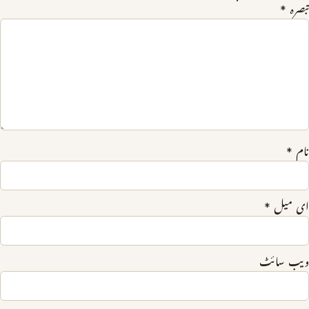
تبصرہ
*
نام
*
ای میل
*
ویب‌ سائٹ