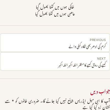
خاکی ہوں میں کتنا بھول گیا
عاصی ہوں میں کتنا بھول گیا
PREVIOUS
کرم کی ادھر بھی نگاہ کملی والے
NEXT
کعبے کی رونق کعبے کا منظر اللہ اکبر اللہ اکبر
جواب دیں
آپ کا ای میل ایڈریس شائع نہیں کیا جائے گا۔
ضروری خانوں کو
*
سے
نشان زد کیا گیا ہے