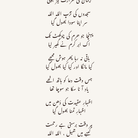
ایمان کی حرارت تیز ہوئی
سجدوں کی تڑپ اللہ اللہ
سر اپنا سودا بھول گیا
پہنچا جو حرم کی چوکھٹ تک
اک ابر کرم نے گھیر لیا
باقی نہ رہا پھر ہوش مجھے
کیا مانگا اور کیا کیا بھول گیا
جس وقت دعا کو ہاتھ اٹھے
یاد آ نا سکا جو سوچا تھا
اظہارِ عقیدت کی دُھن میں
اظہارِ تمنا بھول گیا
ہر وقت برستی ہے رحمت
کعبے میں جمیل ، اللہ اللہ