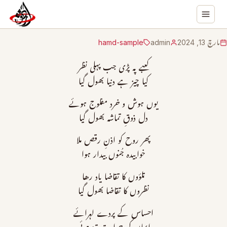
مارچ 13, 2024
admin
hamd-sample
کعبے پہ پڑی جب پہلی نظر
کیا چیز ہے دنیا بھول گیا
یوں ہوش و خرد مفلوج ہوئے
دل ذوقِ تماشہ بھول گیا
پھر روح کو اذنِ رقص ملا
خوابیدہ جُنوں بیدار ہوا
تلؤوں کا تقاضا یاد رھا
نظروں کا تقاضا بھول گیا
احساس کے پردے لہرائے