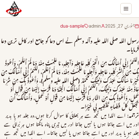
جنوری 27, 2025
admin
dua-sample
رسول الله صلی الله علیہ وآلہ وسلم نے اس دعا کو جامع اور کامل ترین دعا
فرمایا۔
اللهُمَّ إِنِّي أَسْأَلُكَ مِنَ الْخَيْرِ كُلِّهِ عَاجِلِهِ وَآجِلِهِ، مَا عَلِمْتُ مِنْهُ وَمَا لَمْ أَعْلَمْ، وَأَعُوذُ
بِكَ مِنَ الشَّرِّ كُلِّهِ، عَاجِلِهِ وَآَجِلِهِ مَا عَلِمْتُ مِنْهُ، وَمَا لَمْ أَعْلَمْ، اللهُمَّ إِنِّي أَسْأَلُكَ مِنْ
خَيْرِ مَا سَأَلَكَ عَبْدُكَ وَنَبِيُّكَ مُحَمَّدٌ (صلی الله علیه وسلم)، وَأَعُوذُ بِكَ مِنْ شَرِّ مَا
عَاذَ مِنْهُ عَبْدُكَ وَنَبِيُّكَ، اللهُمَّ إِنِّي أَسْأَلُكَ الْجَنَّةَ وَمَا قَرَّبَ إِلَيْهَا مِنْ قَوْلٍ أَوْ
عَمَلٍ، وَأَعُوذُ بِكَ مِنَ النَّارِ وَمَا قَرَّبَ إِلَيْهَا مِنْ قَوْلٍ أَوْ عَمَلٍ، وَأَسْأَلُكَ أَنْ
تَجْعَلَ كُلَّ قَضَاءٍ تَقْضِيهِ لِي خَيْرًا۔
ترجمہ:
اے الله! میں تجھ سے ہر بھلائی کا سوال کرتا ہوں،وہ جلد ہو یا بدیر
اور میں اسے جانتا ہوں یا نہیں جانتا اور میں تیری پناہ مانگتا ہوں ہر بُرائی سے
جلد ہو یا بدیر اور میں اسے جانتا ہوں یا نہیں جانتا۔ اے الله! میں تجھ سے