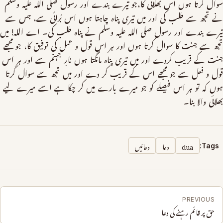
سوال کرتا ہوں اس بھلائی کا،جو تیرے بندے اور رسول صلی الله علیہ وسلم
نے تجھ سے طلب کی اور میں تیری پناہ چاہتا ہوں اس بُرائی سے، جس سے
تیرے بندے اور رسول صلی الله علیہ وسلم نے پناہ طلب کی۔ اے الله! میں
تجھ سے جنت کا سوال کرتا ہوں اور ہر اس قول و عمل کی توفیق کا، جو مجھے
جنت کے قریب کردے اور میں تیری پناہ مانگتا ہوں نارِ جہنم سے اور ہر اس
قول و فعل سے جو مجھے اس کے قریب کر دے اور میں تجھ سے سوال کرتا
ہوں کہ تو ہر اس فیصلے کو جو میرے بارے میں کر چکا ہے اسے میرے لیے
بھلائی والا بنا۔
dua
دعا
دعائیں
Tags:
PREVIOUS
حق پر قائم رہنے کی دعا