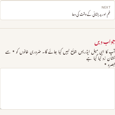
NEXT
غم اور پریشانی کے وقت کی دعا
جواب دیں
آپ کا ای میل ایڈریس شائع نہیں کیا جائے گا۔
ضروری خانوں کو
*
سے
نشان زد کیا گیا ہے
تبصرہ
*