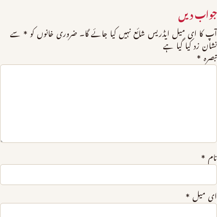
جواب دیں
آپ کا ای میل ایڈریس شائع نہیں کیا جائے گا۔
ضروری خانوں کو
*
سے
نشان زد کیا گیا ہے
تبصرہ
*
نام
*
ای میل
*