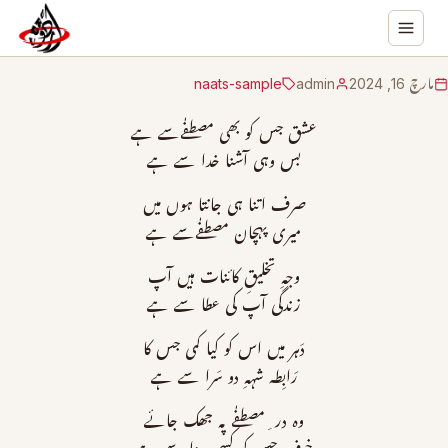
مارچ 16, 2024
admin
naats-sample
عشق جس کو بھی مصطفٰےسے ہے
بس وہی آشنا خدا سے ہے
صرف اتنا ہی جانتا ہوں میں
میری پہچان مصطفٰےسے ہے
وجہِ تخلیقِ کائنات ہیں آپ
زندگی آپ کی عطا سے ہے
دَہر میں اس کو کیا کمی جس کا
رَابِطہ شہہِ دو سَرا سے ہے
وہ در ِمصطفٰے پہ جھک جائے