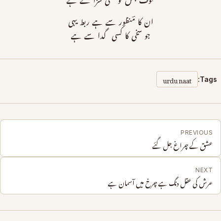
خوف جس کو کسی سزا سے ہے
ان کا مؔنظور سے ہے ربط یہی
جو سخی کا کسی گدا سے ہے
urdu naat
Tags:
PREVIOUS
عشق کے چراغ جل گئے
NEXT
عرش کی عقل دنگ ہے چرخ میں آسمان ہے