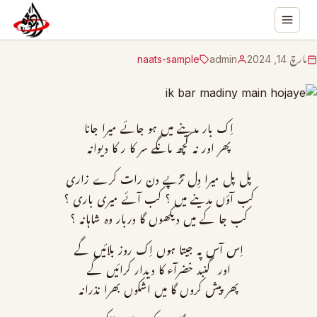
مارچ 14, 2024
admin
naats-sample
اِک بار مدینے میں ہو جائے میرا جانا
پھر اور نہ کچھ مانگے سر کا ر کا دیوانہ
پل پل میرا دِل تڑپے دن رات کرے زاری
کب آؤں مدینے میں ؟ کب آئے میری باری ؟
کب جا کے میں دیکھوں گا دربار وہ شاہانہ ؟
اِس آس پہ جیتا ہوں اِک روز بلائیں گے
اور گنبد خضرآء کا دیدار کرائیں گے
پھر پیش کروں گا میں اشکوں بھرا نذرانہ