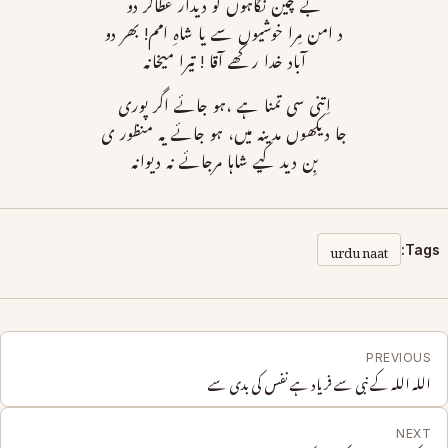
بے چین نگاہوں کو دیدار عطاکر دو
د امن مِرا خوشیوں سے یا شاہِ امم! بھر دو
آباد خدا رکھے آقا ! تیرا میخانہ
اِتنی سی تمنا ہے ،ہو جائے اگر پوری
جا دیکھوں مدینہ میں، ہو جائے یہ منظور ی
بِن دید کیے شاہا مرجائے نہ دیوانہ
urdu naat
Tags:
PREVIOUS
اللہ اللہ کے نبی سے فریاد ہے نفس کی بدی سے
NEXT