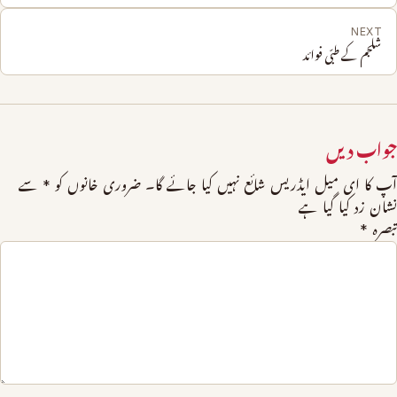
NEXT
شلجم کے طبّی فوائد
جواب دیں
آپ کا ای میل ایڈریس شائع نہیں کیا جائے گا۔
ضروری خانوں کو
*
سے
نشان زد کیا گیا ہے
تبصرہ
*