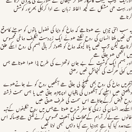
اورایک عجیب ھیبت کاشکار ھو کر شیطان کےمشورے کی پیروی کرتا ھے
اور بہت ھی مشکل سے کچھ الفاظ زبان سے ادا کرنیکی بھرپور کوشش
کرتاھے
یہ سب اتنی تیزی سے ھوتاھے کہ دماغ کو دنیا کی فضول باتوں کو سوچنے کاموقع
ھی نھیں ملتا انسان کی روح نکلتے ھوئے ایک زبردست تکلیف دماغی محسوس
کرتاھے لیکن تڑپ نھیں پاتا کیونکہ دماغ کو چھوڑ کر باقی جسم کی روح اسکے حلق
میں اکٹھی ھو جاتی ھے
اور جسم ایک گوشت کے بے جان لوتھڑے کی طرح پڑا ھوا ھوتاھے جس
میں کوئی حرکت کی گنجائش نھیں رھتی
آخرمیں دماغ کی روح بھی کھینچ لی جاتی ھے آنکھیں روح کو لے جاتےھوے
دیکھتی ھیں اسلیے کہ آنکھوں کی پتلیاں اوپرچڑھ جاتی ھیں یا جس سمت فرشتہ
روح قبض کرکےجاتاھے اس سمت کی طرف ھوتی ھیں
اسکےبعد انسان کی زندگی کا سفر شروع ھوتا ھےجس میں روح تکلیفوں کےتہہ
خانوں سےلےکر آرام کےمحلات کی آھٹ محسوس کرنےلگتی ھےجیساکہ اس
سےوعدہ کیا گیا ھے جودنیا سے گیا واپس کبھی لوٹا نھیں