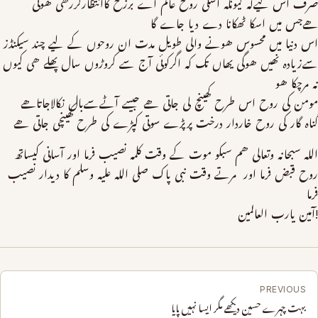
صرف اس لیےکہ کیونکہ اسکی روح عالم اے برزخ کاانتظارکررھی ھوتی
ھےجس میں اسکا ٹھکانا دے دیا جاے گا
اس دنیا میں محسوس ھونے والی طویل مدت ان روحوں کے لیے چند سیکنڈز
سےزیادہ نھیں ھوگی یھاں تک کہ اگرکوئی آج سے کروڑوں سال پھلے ھی کیوں
نہ مرچکا ھو
مومن کی روح اس طرح کھینچ لی جاتی ھے جیسے آٹےسےبال نکالاجاتاھے
گناہ گار کی روح خاردار درخت پرپڑے سوتی کپڑے کی طرح کھینچی جاتی ھے
اللہ سبحانه وتعالی ھم سبکو موت کے وقت کلمہ نصیب فرما اور آسانی کیساتھ
روح قبض فرما اور مرتے وقت نبی پاک صلی اللہ علیہ وسلم کا دیدار نصیب
فرما
!آمین یارب العالمین
PREVIOUS
بہت چہرے حسین دیکھے مگر ایسا نہیں پایا