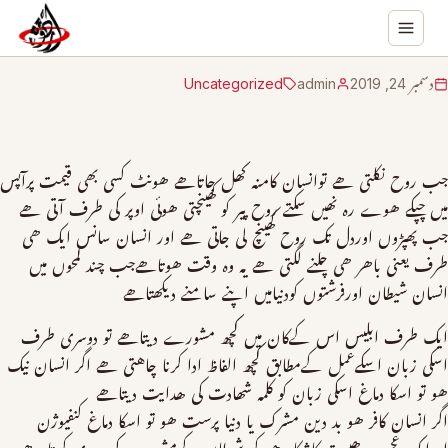
دسمبر 24, 2019
admin
Uncategorized
جب روح نکلتی ھے توانسان کامنہ کھل جاتاھے ھونٹ کسی بھی قیمت پرآپس
میں چپکے ھوے رہ نھیں سکتے روح پیر کو کھینچتی ھوئی اوپر کی طرف آتی ھے
جب پھپڑوں اوردل تک روح کھینچ لی جاتی ھے اور انسان سانس ایک ھی
طرف یعنی باھر ھی چلنے لگتی ھے یہ وہ وقت ھوتاھےجب چند لمحوں میں
انسان شیطان اورفرشتوں کودنیامیں اپنے سامنے دیکھتاھے
ایک طرف ابلیس اس کےکان میں کچھ مشورے دیتاھے تو دوسری طرف
اسکی زبان اسکےعمل کےمطابق کچھ الفاظ ادا کرنا چاهتی ھے اگر انسان نیک
ھو تو اسکا دماغ اسکی زبان کو کلمہ شھادت کی ھدایت دیتاھے
اگر انسان کافر ھو بد دین مشرک یا دنیا پرست ھو تو اسکا دماغ کنفیوژن